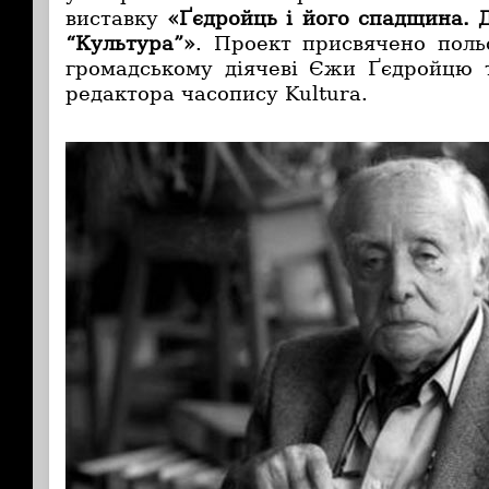
виставку
«Ґєдройць і його спадщина. 
“Культура”»
. Проект присвячено поль
громадському діячеві Єжи Ґєдройцю т
редактора часопису Kultura.