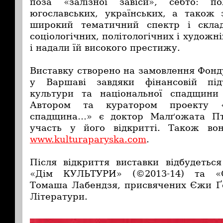
поза «залізної завіси», себто: пол
югославських, українських, а також 
широкий тематичний спектр і склад
соціологічних, політологічних і художні
і надали їй високого престижу.
Виставку створено на замовлення Фонд
у Варшаві завдяки фінансовій під
культури та національної спадщини
Автором та куратором проекту 
спадщина…» є доктор Малґожата Пта
участь у його відкритті. Також во
www.kulturaparyska.com
.
Після відкриття виставки відбудеться
«Дім КУЛЬТУРИ» (©2013-14) та «О
Томаша Лабендзя, присвячених Єжи Ґ
Літератури.