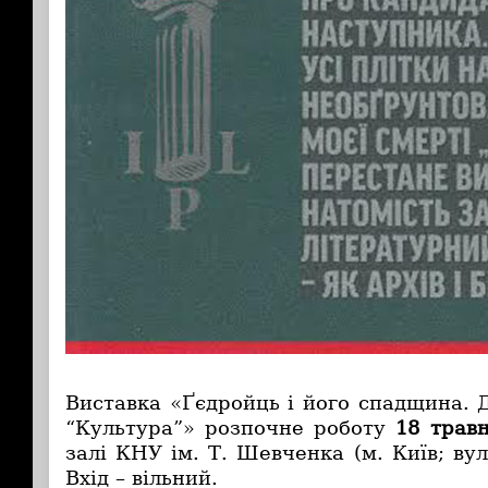
Виставка «Ґєдройць і його спадщина. 
“Культура”» розпочне роботу
18 травн
залі КНУ ім. Т. Шевченка (м. Київ; вул
Вхід – вільний.