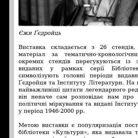
Єжи Ґєдройць
Виставка складається з 26 стендів
матеріал за тематично-хронологіч
окремих стендів перегукуються із 
виданих у рамках серії Бібліоте
символізують головні періоди видав
Ґєдройця та Інституту Літератури. На
найважливіші цитати легендарного ред
він неначе сам розповідає нам про с
політичні міркування та видані Інстит
у період 1946-2000 рр.
Метою виставки є популяризація пос
бібліотеки «Культури», яка видавала 