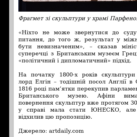
Фрагмет зі скульптури у храмі Парфено
«Ніхто не може звернутися до суд
питання, до того ж, результат у мі
бути невизначеним», – сказав мініс
суперечці з Британським музеєм Грец
«політичний і дипломатичний» підхід.
На початку 1800-х років скульптур
лорд Елгін – тодішній посол Англії в 
1816 році пам’ятки перекупив парламе
Британського музею. Афіни вим
повернення скульптур вже протягом 30
у справі мала стати ЮНЕСКО, але
відхилив цю пропозицію.
Джерело: artdaily.com