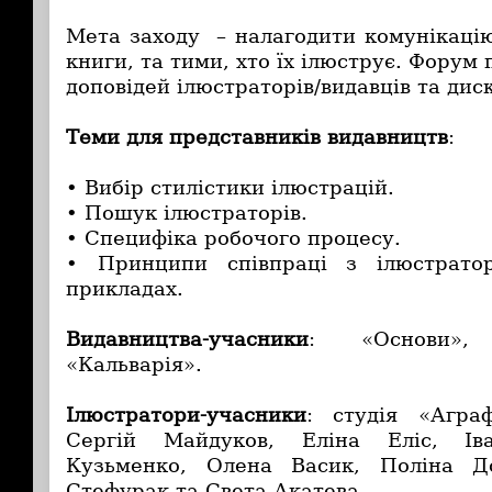
Мета заходу – налагодити комунікацію
книги, та тими, хто їх ілюструє. Форум
доповідей ілюстраторів/видавців та диск
Теми для представників видавництв
:
• Вибір стилістики ілюстрацій.
• Пошук ілюстраторів.
• Специфіка робочого процесу.
• Принципи співпраці з ілюстрато
прикладах.
Видавництва-учасники
: «Основи»,
«Кальварія».
Ілюстратори-учасники
: студія «Агра
Сергій Майдуков, Еліна Еліс, Ів
Кузьменко, Олена Васик, Поліна Д
Стефурак та Света Акатева.