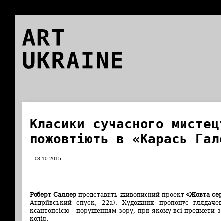
ART
UKRAINE
Класики сучасного мистец
пожовтіють в «Карась Гал
08.10.2015
Роберт Саллер
представить живописний проект
«Жовта се
Андріївський спуск, 22а). Художник пропонує глядаче
ксантопсією – порушенням зору, при якому всі предмети 
колір.