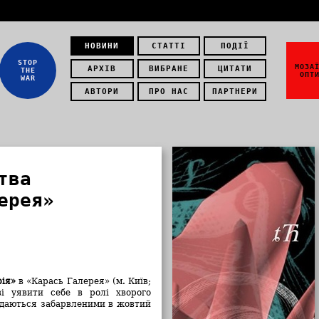
НОВИНИ
СТАТТІ
ПОДІЇ
STOP
МОЗА
АРХІВ
ВИБРАНЕ
ЦИТАТИ
THE
ОПТ
WAR
АВТОРИ
ПРО НАС
ПАРТНЕРИ
тва
ерея»
рія»
в «Карась Галерея» (м. Київ;
ві уявити себе в ролі хворого
здаються забарвленими в жовтий