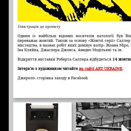
Ілюстрація до проекту
Одним із найбільш відомих носителів патології був Ві
переважає жовтий. Також за основу «Жовтої серії» Саллер 
мистецтва, в назвах робіт яких домінує колір: Жоана Міро
Іва Кляйна, Джаспера Джонса, Амедео Модільяні та ін.
Відкриття виставки Роберта Саллера відбудеться
14 жовтня
Інтерв’ю з художником читайте
на сайті ART UKRAINE
.
Джерело: сторінка заходу в Facebook