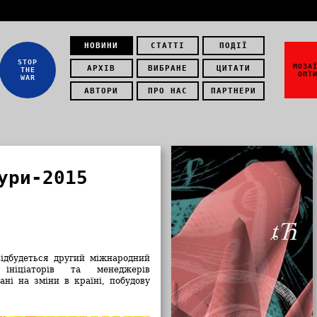
НОВИНИ
СТАТТІ
ПОДІЇ
STOP
МОЗА
АРХІВ
ВИБРАНЕ
ЦИТАТИ
THE
ОПТ
WAR
АВТОРИ
ПРО НАС
ПАРТНЕРИ
ури-2015
відбудеться другий міжнародний
іціаторів та менеджерів
ані на зміни в країні, побудову