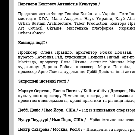
Партнери Конгресу Активістів Культури /
Представництво Фонду Генріха Бьойлля в Україні, Ґете-Інс
мистецтв DIYA, Мала Академія Наук України, Клуб Atlas
Urban Sustain Architecture, Tabor Production, Контора Пра
Art Council Ukraine, Мистецька платформа, Україн
UrbanLabKyiv.
Команда події /
Продюсер Олена Правило, архітектор Роман Помазан, 
куратор Катерина Рай, художниця Людмила Ничай, арт-кр
Матільда, продюсер Елла Штика, активіст Микола Мар
художниця Дарина Бабич, продюсер Марта Погоріла, 
продюсер Арно Люмьє, художниця Деббі Девіс та інші актив
Запрошені іноземні гості /
Маркус Оертель, Елена Пагель / Kultur Aktiv / Дрезден, Ні
культурного простору Німеччини, пострадянські символи 
проектного менеджмента, кращі практики та різниця підход
Деббі Девіс / Нью Йорк, США /
– Гід із виживання оператор
Нупур Чаудхурі / Нью Йорк, США /
– Урбаністичне плануван
Центр Сахарова / Москва, Росія /
– Дисиденти та період тра