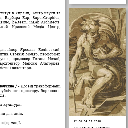
титут в Україні, Центр науки та
, Барбара Бар, SuperGraphica,
вило, b4.team, inLab Architects,
ський Кризовий Медіа Центр,
дизайнер Ярослав Белінський,
итик Євгенія Моляр, перформер
усик, продюсер Тетяна Нечай,
архітектор Максим Алаторцев,
істи і волонтери.
меччина /
– Досвід трансформації
публічного простору. Воркшоп з
ів.
ів культури.
ня для змін.
12:00 04.12.2018
нсформації.