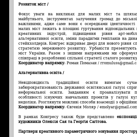
Розвиток міст /
Фокус уваги на викликах для малих міст та шляхах 
майбутнього, інструментах залучення громад до місько
важливими, адже саме вони є осередками ідентичності
малих міст лежить в площині гуртування відповідальних 
креативних індустрій, підвищення рівня арт-мобіл
альтернативної освіти, зміни парадигми генпланів на дина
стейкхолдерів. Конгрес відкриває двері для нового рівня с
стратегією мережевого розвитку. Урбаністи презентують
міст України. Разом з іншими напрямками ми сформуєм
співпраці в розробленні спільної стратегії сталого розвитк
Координатор напрямку
: Роман Помазан / rromuluss@gmail.
Альтернативна освіта /
Невідповідність традиційної освіти вимогам суча
забюрократизованість державної освітянської галузі спр
неформальної освіти. Завданням є проаналізувати п
особливості існуючих навчальних проектів у галузі ку
недоліки. Розглянути можливі способи взаємодії з офіційн
Координатор напрямку
: Євгенія Моляр / emolyar@gmail.co
В рамках Конгресу також буде представлено
експозиці
художників Олексія Сая та Георгія Сагітова
.
Партнери креативного параметричного зонування простор