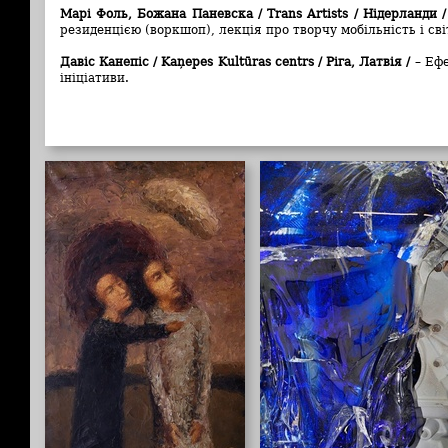
Марі Фоль, Божана Паневска / Trans Artists / Нідерланди /
резиденцією (воркшоп), лекція про творчу мобільність і св
Давіс Канепіс / Kaņepes Kultūras centrs / Ріга, Латвія /
– Ефе
ініціативи.