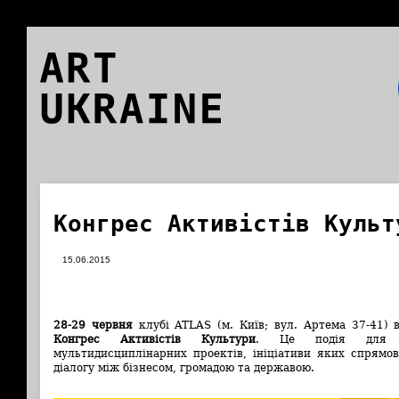
ART
UKRAINE
Конгрес Активістів Культ
15.06.2015
28-29 червня
клубі ATLAS (м. Київ; вул. Артема 37-41) 
Конгрес Активістів Культури
. Це подія для ін
мультидисциплінарних проектів, ініціативи яких спрямов
діалогу між бізнесом, громадою та державою.