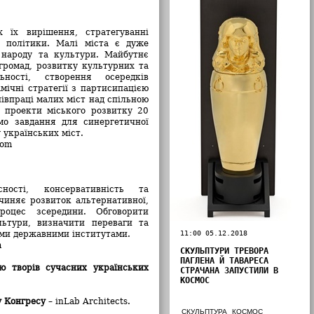
їх вирішення, стратегуванні
ї політики. Малі міста є дуже
 народу та культури. Майбутнє
громад, розвитку культурних та
ьності, створення осередків
мічні стратегії з партисипацією
півпраці малих міст над спільною
 проекти міського розвитку 20
о завдання для синергетичної
у українських міст.
com
сності, консервативність та
ичиняє розвиток альтернативної,
роцес зсередини. Обговорити
льтури, визначити переваги та
ими державними інститутами.
11:00 05.12.2018
m
СКУЛЬПТУРИ ТРЕВОРА
ПАГЛЕНА Й ТАВАРЕСА
ю творів сучасних українських
СТРАЧАНА ЗАПУСТИЛИ В
КОСМОС
у Конгресу
– inLab Architects.
СКУЛЬПТУРА
КОСМОС