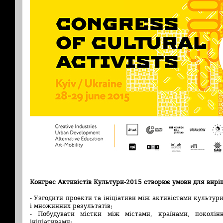
Конгрес Активістів Культури-2015 створює умови для вирі
- Узгодити проекти та ініціативи між активістами культур
і множинних результатів;
- Побудувати містки між містами, країнами, поколін
ініціативами;