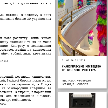
план дій із досягнення змін у
ьох потоках, в кожному з яких
плановано більше 30 українських
ей його розвитку. Яким чином
витку економіки та як це може
данням Конгресу є дослідження
 розвиток країни на конкретних
айну, урбаністики, креативних
11:00 06.12.2018
ut.me
СКАНДИНАВСЬКЕ МИСТЕЦТВО
НА ВИСТАВЦІ PHILLIPS
зиденції, фестивалі, симпозіуми,
свід Західної Європи показує, що
ВИСТАВКА
ФІНЛЯНДІЯ
ності та терпимості, а Східна
ІСЛАНДІЯ
НОРВЕГІЯ
 на міжнародний арт-ринок та
селення. В Україні, в порівнянні
ів, але максимальна кількість
ми арт-мобільності.
.com