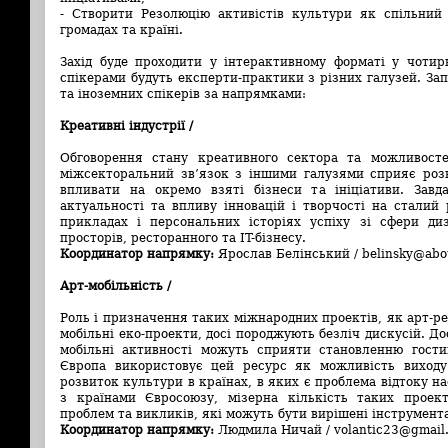
- Створити Резолюцію активістів культури як спільний 
громадах та країні.
Захід буде проходити у інтерактивному форматі у чотир
спікерами будуть експерти-практики з різних галузей. За
та іноземних спікерів за напрямками:
Креативні індустрії /
Обговорення стану креативного сектора та можливост
міжсекторальний зв’язок з іншими галузями сприяє роз
впливати на окремо взяті бізнеси та ініціативи. Зав
актуальності та впливу інновацій і творчості на сталий
прикладах і персональних історіях успіху зі сфери диз
просторів, ресторанного та IT-бізнесу.
Координатор напрямку:
Ярослав Белінський / belinsky@abo
Арт-мобільність /
Роль і призначення таких міжнародних проектів, як арт-ре
мобільні еко-проекти, досі породжують безліч дискусій. До
мобільні активності можуть сприяти становленню гостин
Європа використовує цей ресурс як можливість виходу
розвиток культури в країнах, в яких є проблема відтоку на
з країнами Євросоюзу, мізерна кількість таких проект
проблем та викликів, які можуть бути вирішені інструмента
Координатор напрямку:
Людмила Ничай / volantic23@gmail