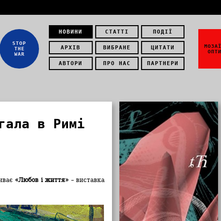
НОВИНИ
СТАТТІ
ПОДІЇ
STOP
МОЗА
АРХІВ
ВИБРАНЕ
ЦИТАТИ
THE
ОПТ
WAR
АВТОРИ
ПРО НАС
ПАРТНЕРИ
гала в Римі
риває
«Любов і життя»
– виставка