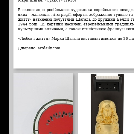
Марк Шагал. «Суккот» (1916)
В експозицію російського художника єврейського походж
яких – малюнки, літографії, офорти, зображення тушшю та
житті» натхненні почуттями Шагала до дружини Белли та
1944 році. Ці картини насичені європейськими традиція
культурними впливами, а також стилістикою французького
«Любов і життя» Марка Шагала виставлятиметься до 26 ли
Джерело: artdaily.com