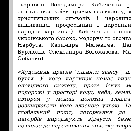
творчості Володимира Кабаченка р
сплітаються крізь призму фольклору, я
християнських символів і народни
вишивання, професійний і народний
народна картинка). Кабаченко є пос
українського бароко, модерну та аванга
Нарбута, Казимира Малевича, Да
Бурлюків, Олександра Богомазова, Ма
Собачко).
«Художник прагне “підняти завісу”, 
буття. У його картинах немає визна
оповідного сюжету, проте існує мо
подорожі у просторі води, неба, земл
автором у межах полотна, глядач
розширювати його власною уявою. Та
глобальний політ, доторкання до 
пагорбів народжують відчуття без
відсилає до переживання початку творі