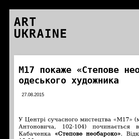
ART
UKRAINE
М17 покаже «Степове не
одеського художника
27.08.2015
У Центрі сучасного мистецтва «М17» (м.
Антоновича, 102-104) починається 
Кабаченка
«Степове необароко»
. Від