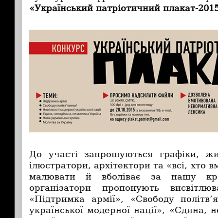
«Український патріотичний плакат-201
До участі запрошуються графіки, жи
ілюстратори, архітектори та «всі, хто 
малювати й вболіває за нашу кра
організатори пропонують висвітлю
«Підтримка армії», «Свободу політв’я
української модерної нації», «Єдина, 