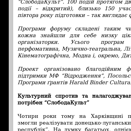
“СлободаКульт”.
100 подій протягом дв
події – відкритий), близько 150 уча
півтора року підготовки – так виглядає
Програми форуму складені таким ч
кожна знайшли для себе низку ціка
організаторки. Усього програм 
перфомативна, Музично-театральна, Лі
Кінематографічна, Модна і, окремо, Ди
Проект організовано благодійним 
підтримки МФ “Відродження”, Посольс
Програми ґрантів Harald Binder Cultural
Культурний спротив та налагоджуван
потрібен “СлободаКульт”
Чотири роки тому на Харківщині п
змогли реалізувати донецько-луганськ
республік”. На думку багатьох, одні