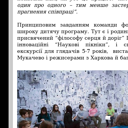
один про одного – тим менше засте
прагнення співпраці”.
Принциповим завданням команди фо
широку дитячу програму. Тут є і роди
присвячений “філософу серця й доріг” 
інноваційні “Наукові пікніки”, і с
екскурсії для глядачів 5-7 років, вист
Мукачево і режисерами з Харкова й баг