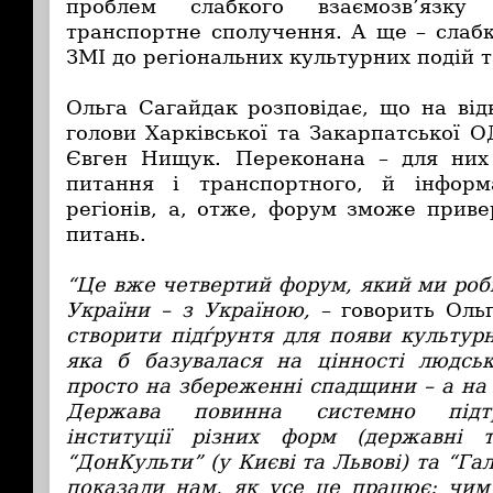
проблем слабкого взаємозв’язк
транспортне сполучення. А ще – слабк
ЗМІ до регіональних культурних подій 
Ольга Сагайдак розповідає, що на від
голови Харківської та Закарпатської О
Євген Нищук. Переконана – для ни
питання і транспортного, й інформ
регіонів, а, отже, форум зможе приве
питань.
“Це вже четвертий форум, який ми роб
України – з Україною,
– говорить Ольг
створити підѓрунтя для появи культур
яка б базувалася на цінності людськ
просто на збереженні спадщини – а на 
Держава повинна системно підтр
інституції різних форм (державні 
“ДонКульти” (у Києві та Львові) та “Гал
показали нам, як усе це працює: чи