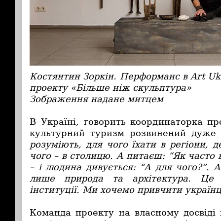
Костянтин Зоркін. Перформанс в Art Ukr
проекту «Більше ніж скульптура»
Зображення надане митцем
В Україні, говорить координаторка пр
культурний туризм розвинений дуже
розуміють, для чого їхати в регіони, д
чого – в столицю. А питаєш: “Як часто 
– і людина дивується: “А для чого?”.
лише природа та архітектура. Це
інституції. Ми хочемо привчити українц
Команда проекту на власному досвіді 