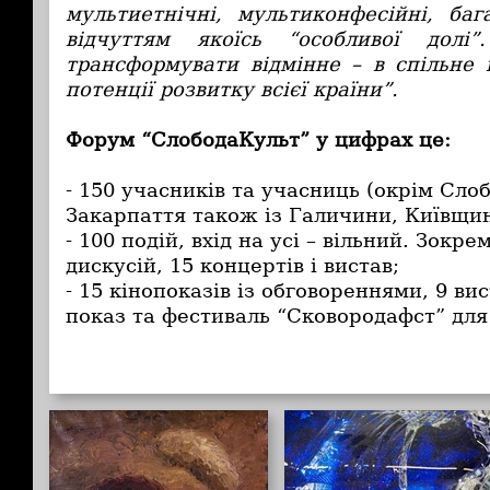
мультиетнічні, мультиконфесійні, баг
відчуттям якоїсь “особливої дол
трансформувати відмінне – в спільне
потенції розвитку всієї країни”.
Форум “СлободаКульт” у цифрах це:
- 150 учасників та учасниць (окрім Сл
Закарпаття також із Галичини, Київщи
- 100 подій, вхід на усі – вільний. Зокре
дискусій, 15 концертів і вистав;
- 15 кінопоказів із обговореннями, 9 ви
показ та фестиваль “Сковородафст” для 