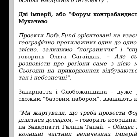
основи емоційного інтелекту”.
Дві імперії, або “Форум контрабандис
Мукачево
Проекти Dofa.Fund орієнтовані на взаєм
географічно протилежних один до одног
звісно, залишимо “пограниччя” і “с
говорить Ольга Сагайдак.
– Але сь
розповісти про регіони саме з цією
Сьогодні на прикордоннях відбуваютьс
так і небезпечні”.
Закарпаття і Слобожанщина – дуже р
схожим “базовим набором”, вважають к
“Ми жартували, що треба провести Фор
ділитися досвідом,
– говорить координа
на Закарпатті Галина Танай.
– Обидва 
колишні частини величезних імперій