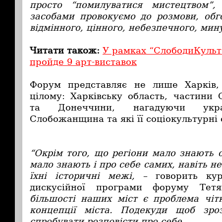
просто “помилуватися мистецтвом”
засобами провокуємо до розмови, обго
відмінного, цінного, небезпечного, мин
Читати також:
У рамках “СлободиКульт
пройде 9 арт-виставок
Форум представляє не лише Харків,
цілому: Харківську область, частин
та Донеччини, нагадуючи укр
Слобожанщина та які її соціокультурні 
“Окрім того, що регіони мало знають 
мало знають і про себе самих, навіть н
їхні історичні межі,
– говорить кур
дискусійної програми форуму Те
більшості наших міст є проблема чітк
концепції міста. Подекуди щоб зро
спробувати розповісти про себе.