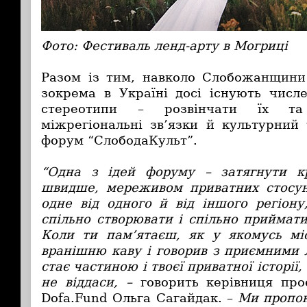
Фото: Фестиваль ленд-арту в Могриці
Разом із тим, навколо Слобожанщини
зокрема в Україні досі існують числ
стереотипи – розвінчати їх та
міжрегіональні зв’язки й культурний
форум “СлободаКульт”.
“Одна з ідей форуму – затягнути к
швидше, мереживом приватних стосун
одне від одного й від іншого регіону
спільно створювати і спільно приймат
Коли ти пам’ятаєш, як у якомусь мі
вранішню каву і говорив з приємними 
стає частиною і твоєї приватної історії,
не віддаси, –
говорить керівниця прое
Dofa.Fund Ольга Сагайдак. –
Ми пропон