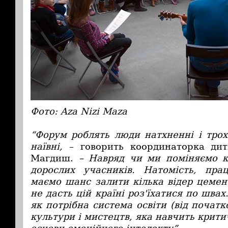
Фото: Aza Nizi Maza
“Форум роблять люди натхненні і трох
наївні,
– говорить координаторка ди
Магдиш.
– Навряд чи ми поміняємо к
дорослих учасників. Натомість, пр
маємо шанс залити кілька відер цемен
не дасть цій країні роз'їхатися по швах
як потрібна система освіти (від початк
культури і мистецтв, яка навчить крити