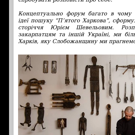
Концептуально форум багато в чому 
ідеї пошуку “П’ятого Харкова”, сформ
сторіччя Юрієм Шевельовим. Розп
закарпатцям та іншій Україні, ми біл
Харків, яку Слобожанщину ми прагнемо