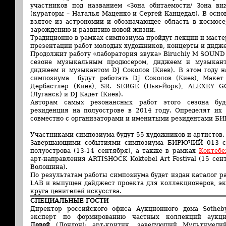
участников под названием «Зона обитаемости/ Зона ви
(кураторы – Наталья Маценко и Сергей Канцедал). В осно
взятое из астрономии и обозначающее область в космосе
зарождению и развитию новой жизни.
Традиционно в рамках симпозиума пройдут лекции и мастер
презентации работ молодых художников, концерты и дидже
Продолжит работу «лаборатория звука» Biruchiy M SOUND
сезоне музыкальным продюсером, диджеем и музыкан
диджеем и музыкантом DJ Соколов (Киев). В этом году н
симпозиума будут работать DJ Соколов (Киев), Макет 
Дербастлер (Киев), SR. SERGE (Нью-Йорк), ALEXEY G
(Луганск) и DJ Kaдет (Киев).
Авторам самых резонансных работ этого сезона буде
резиденция на полуострове в 2014 году. Определят их
совместно с организаторами и именитыми резидентами Б
Участниками симпозиума будут 55 художников и артистов.
Завершающими событиями симпозиума БИРЮЧИЙ 013 ст
полуострова (13-14 сентября), а также в рамках
Коктебе
арт-направления ARTISHOCK Koktebel Art Festival (15 се
Волошина).
По результатам работы симпозиума будет издан каталог р
LAB и выпущен дайджест проекта для коллекционеров, эк
круга ценителей искусства.
СПЕЦИАЛЬНЫЕ ГОСТИ
Директор российского офиса Аукционного дома Sotheb
эксперт по формированию частных коллекций аукци
Девей
(Лондон); арт-критик, заведующий Мультимеди