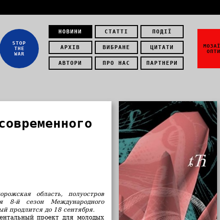
НОВИНИ
СТАТТІ
ПОДІЇ
STOP
МОЗА
АРХІВ
ВИБРАНЕ
ЦИТАТИ
THE
ОПТ
WAR
АВТОРИ
ПРО НАС
ПАРТНЕРИ
современного
рожская область, полуостров
ся 8-й сезон Международного
рый продлится до 18 сентября.
ентальный проект для молодых