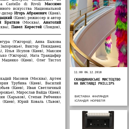
а Castello di Rivoli
Массимо
нного искусства Национальной
т-дилер
Игорь Абрамович
(Киев);
одацкий
(Киев); режиссер и автор
й Братков
(Москва),
Анатолий
ква),
Павел Керестей
(Лондон),
егура (Ужгород), Анна Быкова
(Запорожье), Виктор Покиданец
а), Илья Исупов (Киев), Максим
ько (Ужгород), Ната Трандафир
 Маценко (Киев), Олег Тистол
11:00 06.12.2018
ркадий Насонов (Москва), Артем
СКАНДИНАВСЬКЕ МИСТЕЦТВО
лерия Трубина (Киев), Василий
НА ВИСТАВЦІ PHILLIPS
обьев (Киев), Иван Светличный
орожье), Мирослав Вайда (Киев),
ВИСТАВКА
ФІНЛЯНДІЯ
ин (Харьков), Степан Рябченко
ІСЛАНДІЯ
НОРВЕГІЯ
 (Киев), Юрий Коваль (Львов),