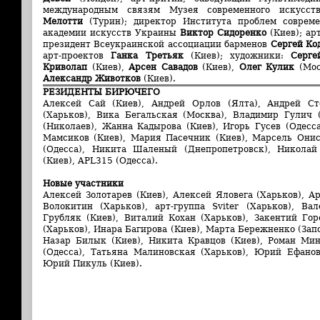
международным связям Музея современного искусств
Мелотти
(Турин); директор Института проблем совреме
академии искусств Украины
Виктор Сидоренко
(Киев); ар
президент Всеукраинской ассоциации барменов
Сергей К
арт-проектов
Ганка Третьяк
(Киев); художники:
Серге
Криволап
(Киев),
Арсен Савадов
(Киев),
Олег Кулик
(Мос
Александр Животков
(Киев).
РЕЗИДЕНТЫ БИРЮЧЕГО
Алексей Сай (Киев), Андрей Орлов (Ялта), Андрей Ст
(Харьков), Вика Бегальская (Москва), Владимир Гулич 
(Николаев), Жанна Кадырова (Киев), Игорь Гусев (Одесс
Мамсиков (Киев), Мария Пасечник (Киев), Марсель Онис
(Одесса), Никита Шаленый (Днепропетровск), Николай
(Киев), APL315 (Одесса).
Новые участники
Алексей Золотарев (Киев), Алексей Яловега (Харьков), А
Волокитин (Харьков), арт-группа Sviter (Харьков), Ва
Грубляк (Киев), Виталий Кохан (Харьков), Закентий Гор
(Харьков), Инара Багирова (Киев), Марта Бережненко (Зап
Назар Билык (Киев), Никита Кравцов (Киев), Роман Мин
(Одесса), Татьяна Малиновская (Харьков), Юрий Ефанов
Юрий Пикуль (Киев).