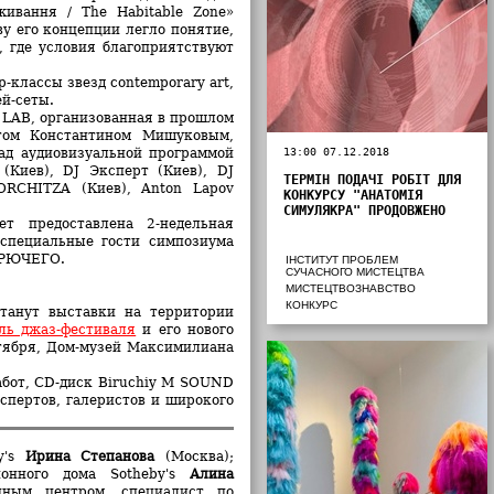
живання / The Habitable Zone»
ву его концепции легло понятие,
, где условия благоприятствуют
-классы звезд contemporary art,
й-сеты.
 LAB, организованная в прошлом
том Константином Мишуковым,
ад аудиовизуальной программой
13:00 07.12.2018
(Киев), DJ Эксперт (Киев), DJ
ТЕРМІН ПОДАЧІ РОБІТ ДЛЯ
ORCHITZA (Киев), Anton Lapov
КОНКУРСУ "АНАТОМІЯ
СИМУЛЯКРА" ПРОДОВЖЕНО
т предоставлена 2-недельная
 специальные гости симпозиума
ИРЮЧЕГО.
ІНСТИТУТ ПРОБЛЕМ
СУЧАСНОГО МИСТЕЦТВА
МИСТЕЦТВОЗНАВСТВО
КОНКУРС
анут выставки на территории
ль джаз-фестиваля
и его нового
нтября, Дом-музей Максимилиана
абот, CD-диск Biruchiy M SOUND
спертов, галеристов и широкого
y's
Ирина Степанова
(Москва);
онного дома Sotheby's
Алина
йным центром, специалист по