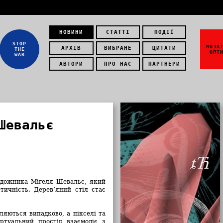
НОВИНИ
СТАТТІ
ПОДІЇ
STOP
МОЗА
АРХІВ
ВИБРАНЕ
ЦИТАТИ
THE
ОПТ
WAR
АВТОРИ
ПРО НАС
ПАРТНЕРИ
Шевальє
удожника Мігеля Шевальє, який
етичність. Дерев’яний стіл стає
вляються випадково, а пікселі та
ртуальний простір взаємодіє з