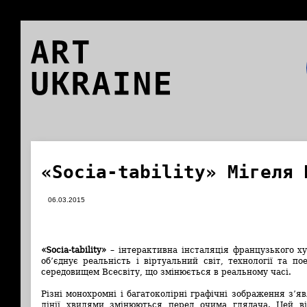
ART
UKRAINE
«Socia-tability» Мігеля 
06.03.2015
«Socia-tability»
– інтерактивна інсталяція французького х
об’єднує реальність і віртуальний світ, технології та по
середовищем Всесвіту, що змінюється в реальному часі.
Різні монохромні і багатоколірні графічні зображення з’я
лінії хвилями змінюються перед очима глядача. Цей ві