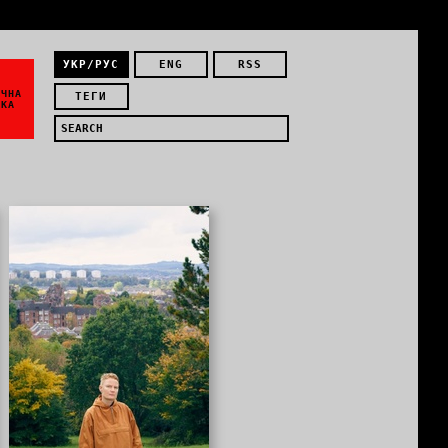
УКР/РУС
ENG
RSS
ЇЧНА
ТЕГИ
ИКА