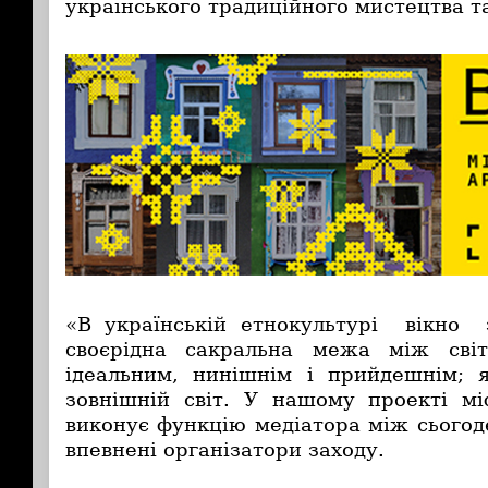
українського традиційного мистецтва т
«В українській етнокультурі вікно 
своєрідна сакральна межа між сві
ідеальним, нинішнім і прийдешнім; 
зовнішній світ. У нашому проекті мі
виконує функцію медіатора між сьогод
впевнені організатори заходу.