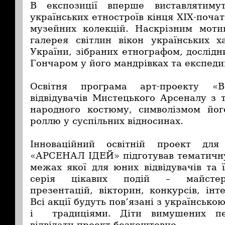
В експозиції вперше виставлятиму
українських етностроїв кінця ХІХ-почат
музейних колекцій. Наскрізним моти
галерея світлин вікон українських х
України, зібраних етнографом, дослід
Гончаром у його мандрівках та експеди
Освітня програма арт-проекту «В
відвідувачів Мистецького Арсеналу з 
народного костюму, символізмом йог
роллю у суспільних відносинах.
Інноваційний освітній проект для
«АРСЕНАЛ ІДЕЙ» підготував тематичну
межах якої для юних відвідувачів та ї
серія цікавих подій – майстер-к
презентацій, вікторин, конкурсів, інт
Всі акції будуть пов’язані з українськ
і традиціями. Діти вимушених пе
відвідати проект безкоштовно.