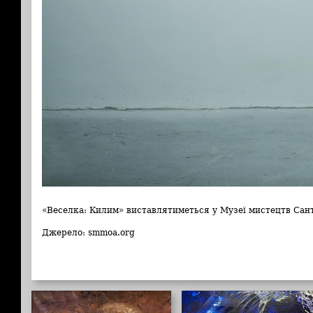
«Веселка: Килим» виставлятиметься у Музеї мистецтв Сант
Джерело: smmoa.org