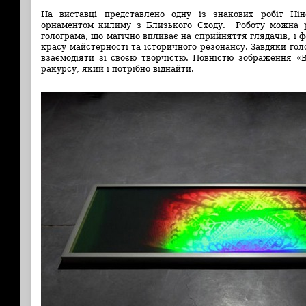
На виставці представлено одну із знакових робіт Нін
орнаментом килиму з Близького Сходу. Роботу можна ро
голограма, що магічно впливає на сприйняття глядачів, і 
красу майстерності та історичного резонансу. Завдяки гол
взаємодіяти зі своєю творчістю. Повністю зображення «
ракурсу, який і потрібно віднайти.