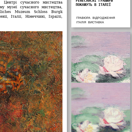
РЕНЕСАНСНІ ГРАВЮРИ
, Центрі сучасного мистецтва
ПОКАЖУТЬ В ІТАЛІЇ
ому музеї сучасного мистецтва,
liches Muzeum Schloss Burgk
ї, Італії, Німеччині, Ізраїлі,
ГРАВЮРА
ВІДРОДЖЕННЯ
ІТАЛІЯ
ВИСТАВКА