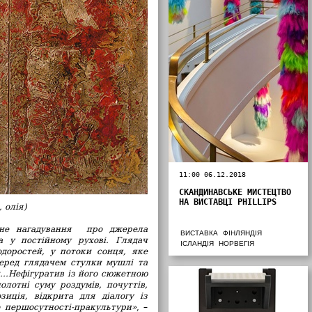
11:00 06.12.2018
СКАНДИНАВСЬКЕ МИСТЕЦТВО
НА ВИСТАВЦІ PHILLIPS
 олія)
чне нагадування про джерела
ВИСТАВКА
ФІНЛЯНДІЯ
а у постійному рухові. Глядач
ІСЛАНДІЯ
НОРВЕГІЯ
доростей, у потоки сонця, яке
перед глядачем стулки мушлі та
...Нефігуратив із його сюжетною
олотні суму роздумів, почуттів,
иція, відкрита для діалогу із
о першосутності-пракультури»
, –