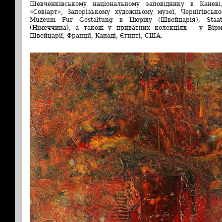
Шевченківському національному заповіднику в Каневі
«Совіарт», Запорізькому художньому музеї, Чернігівськ
Muzeum Fur Gestaltung в Цюріху (Швейцарія), Staat
(Німеччина), а також у приватних колекціях – у Вірмені
Швейцарії, Франції, Канаді, Єгипті, США.