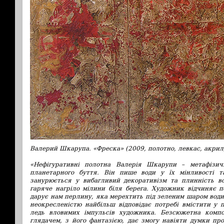
Валерий Шкарупа. «Фреска» (2009, полотно, левкас, акрил,
«Нефігуративні полотна Валерія Шкарупи – метафізи
планетарного буття. Він пише води у їх мінливості т
занурюється у вибагливий декоративізм та плинність во
гаряче нагріло мілини біля берега. Художник відчиняє 
дарує нам перлину, яка мерехтить під зеленим шаром води
неокресленістю найбільш відповідає потребі вмістити у п
ледь вловимих імпульсів художника. Безсюжетна композ
глядачем, з його фантазією, дає змогу навіяти думки пр