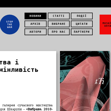
НОВИНИ
СТАТТІ
ПОДІЇ
STOP
МОЗА
АРХІВ
ВИБРАНЕ
ЦИТАТИ
THE
ОПТ
WAR
АВТОРИ
ПРО НАС
ПАРТНЕРИ
тва і
мінливість
і галерея сучасного мистецтва
лерія Шкарупи –
«Вибране. 2010-