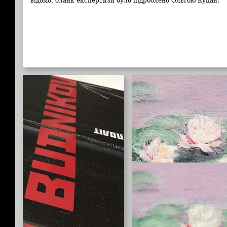
відомо, бланк експертизи було підроблено Ольгою Куцан.