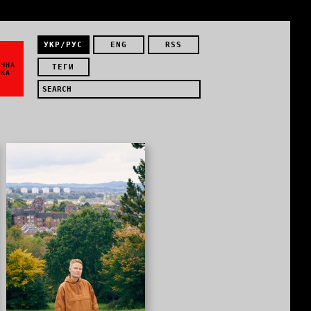
УКР/РУС
ENG
RSS
ЇЧНА
ТЕГИ
ИКА