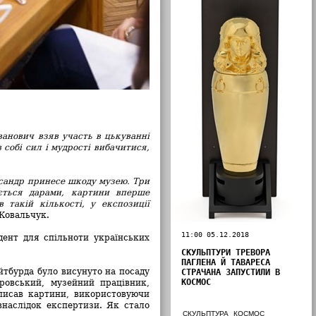
ванович взяв участь в цькуванні
 собі сил і мудрості вибачитися,
ксандр принесе шкоду музею. Три
ється дарами, картини вперше
такій кількості, у експозиції
Ковальчук.
11:00 05.12.2018
ент для спільноти українських
СКУЛЬПТУРИ ТРЕВОРА
ПАГЛЕНА Й ТАВАРЕСА
йтбурда було висунуто на посаду
СТРАЧАНА ЗАПУСТИЛИ В
КОСМОС
ровський, музейний працівник,
писав картини, використовуючи
 внаслідок експертизи. Як стало
СКУЛЬПТУРА
КОСМОС