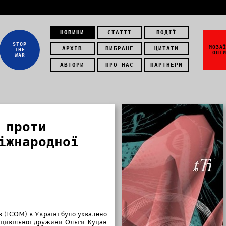
НОВИНИ
СТАТТІ
ПОДІЇ
STOP
МОЗА
АРХІВ
ВИБРАНЕ
ЦИТАТИ
THE
ОПТ
WAR
АВТОРИ
ПРО НАС
ПАРТНЕРИ
 проти
іжнародної
в (ICOM) в Україні було ухвалено
 цивільної дружини Ольги Куцан