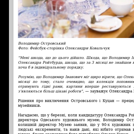
Володимир Островський
Фото: Фейсбук-сторінка Олександри Ковальчук
"Мені шкода, що до цього дійшло. Шкода, що Володимир І
Олександра Ройтбурда, шкода, що за 3 місяці не знайшов в
хоча б в індивідуальному порядку.
Розумію, що Володимир Іванович міг щиро вірити, що Оле
місяці по тому, стало очевидно, що колекція поповню
отримують гідні рами, картини вперше реставруються в 
з'являються більш цікаві роботи",
— зауважує Олександра 
Рішення про виключення Островського і Куцан — прецед
музейників.
Нагадаємо, що у березні, коли кандидатуру Олександра Ро
директора Одеського художнього музею, Володимир Ост
колишній директор Музею заявив, що у 90-х художник 
людські екскременти, та навів дані, які нібито отримав