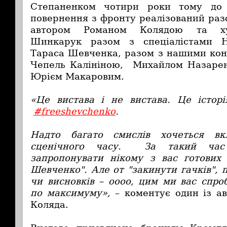
Степаненком чотири роки тому до 
повернення з фронту реалізований раз
автором Романом Колядою та ху
Шинкарук разом з спеціалістами Н
Тараса Шевченка, разом з нашими ко
Чепель Калініною, Михайлом Назарен
Юрієм Макаровим.
«Це вистава і не вистава. Це історі
#freeshevchenko
.
Надто багато смислів хочеться в
сценічного часу. За такий час
запропонувати нікому з вас готових
Шевченко". Але от "закинути гачків", п
чи висновків – оооо, цим ми вас спр
по максимуму»,
– коментує один із ав
Коляда.