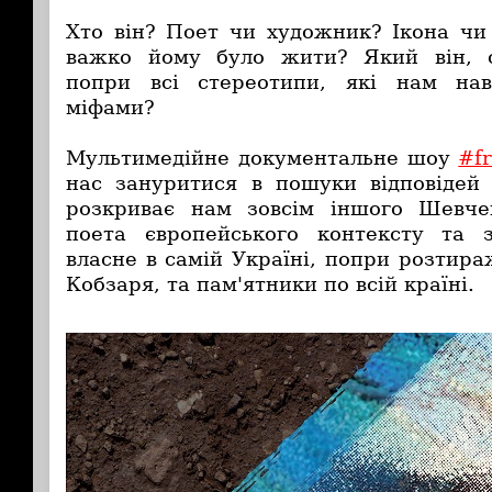
Хто він? Поет чи художник? Ікона чи
важко йому було жити? Який він, 
попри всі стереотипи, які нам нав’
міфами?
Мультимедійне документальне шоу
#f
нас зануритися в пошуки відповідей
розкриває нам зовсім іншого Шевч
поета європейського контексту та з
власне в самій Україні, попри розтир
Кобзаря, та пам'ятники по всій країні.