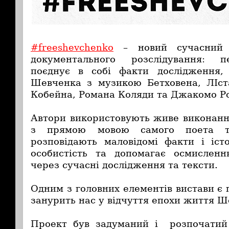
#freeshevchenko
– новий сучасний ф
документального розслідування: 
поєднує в собі факти дослідження,
Шевченка з музикою Бетховена, ЛІст
Кобейна, Романа Коляди та Джакомо Ро
Автори використовують живе виконанн
з прямою мовою самого поета та
розповідають маловідомі факти і іст
особистість та допомагає осмислен
через сучасні дослідження та тексти.
Одним з головних елементів вистави є 
занурить нас у відчуття епохи життя Ш
Проект був задуманий і розпочати