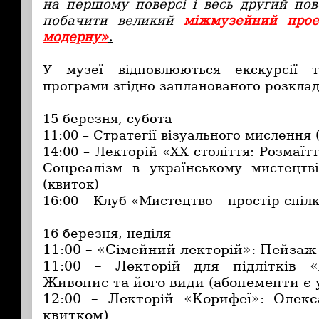
на першому поверсі і весь другий пов
побачити великий
міжмузейний проек
модерну»
.
У музеї відновлюються екскурсії т
програми згідно запланованого розклад
15 березня, субота
11:00 – Стратегії візуального мислення
14:00 – Лекторій «XX століття: Розмаїт
Соцреалізм в українському мистецтві
(квиток)
16:00 – Клуб «Мистецтво – простір спіл
16 березня, неділя
11:00 – «Сімейний лекторій»: Пейзаж
11:00 – Лекторій для підлітків «
Живопис та його види (абонементи є у
12:00 – Лекторій «Корифеї»: Олек
квитком)