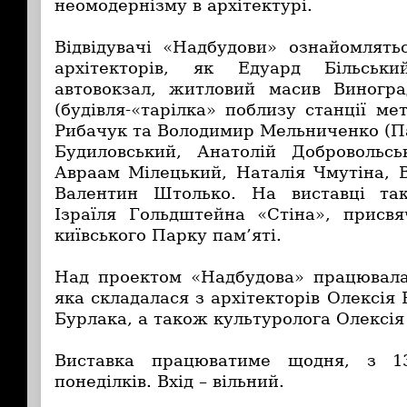
неомодернізму в архітектурі.
Відвідувачі «Надбудови» ознайомлять
архітекторів, як Едуард Більськи
автовокзал, житловий масив Виногра
(будівля-«тарілка» поблизу станції ме
Рибачук та Володимир Мельниченко (Па
Будиловський, Анатолій Добровольсь
Авраам Мілецький, Наталія Чмутіна,
Валентин Штолько. На виставці та
Ізраїля Гольдштейна «Стіна», присвя
київського Парку пам’яті.
Над проектом «Надбудова» працювала
яка складалася з архітекторів Олексія
Бурлака, а також культуролога Олексія
Виставка працюватиме щодня, з 13
понеділків. Вхід – вільний.