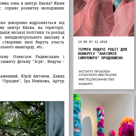
номна зона в центрі Києва? Яким
у, сприяє розвитку молодіжних
яке докорінно відрізняється від
му центрі Києва, на території,
дація міської політики та розпад
о, непідконтрольного анклаву в
у створенні якої беруть участь
13:00 07.12.2018
льного аванґарду, etc.
ТЕРМІН ПОДАЧІ РОБІТ ДЛЯ
КОНКУРСУ "АНАТОМІЯ
льму Олексієм Радинським і
СИМУЛЯКРА" ПРОДОВЖЕНО
сюжету фільму "Зсув". Ведуча –
ІНСТИТУТ ПРОБЛЕМ
СУЧАСНОГО МИСТЕЦТВА
Блаженний, Юрій Антонов, Давид
МИСТЕЦТВОЗНАВСТВО
"Орхідея", Іра Новікова, Артур
КОНКУРС