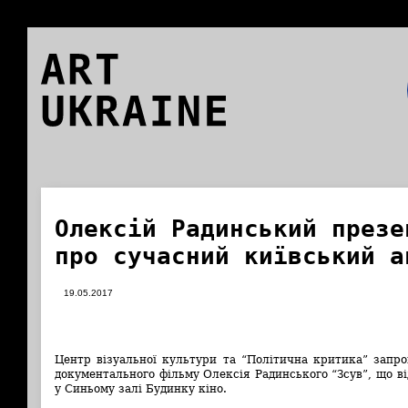
ART
UKRAINE
Олексій Радинський презе
про сучасний київський а
19.05.2017
Центр візуальної культури та “Політична критика” запр
документального фільму Олексія Радинського “Зсув”, що ві
у Синьому залі Будинку кіно.