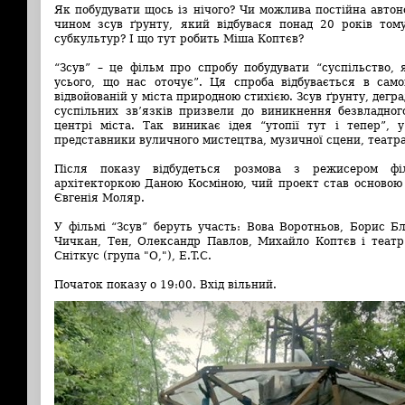
Як побудувати щось із нічого? Чи можлива постійна авто
чином зсув ґрунту, який відбувася понад 20 років том
субкультур? І що тут робить Міша Коптєв?
“Зсув” – це фільм про спробу побудувати “суспільство, 
усього, що нас оточує”. Ця спроба відбувається в само
відвойованій у міста природною стихією. Зсув ґрунту, дегра
суспільних зв’язків призвели до виникнення безвладног
центрі міста. Так виникає ідея “утопії тут і тепер”, 
представники вуличного мистецтва, музичної сцени, театра
Після показу відбудеться розмова з режисером фі
архітекторкою Даною Косміною, чий проект став основою 
Євгенія Моляр.
У фільмі “Зсув” беруть участь: Вова Воротньов, Борис 
Чичкан, Тен, Олександр Павлов, Михайло Коптєв і театр 
Сніткус (група "О,"), E.T.C.
Початок показу о 19:00. Вхід вільний.