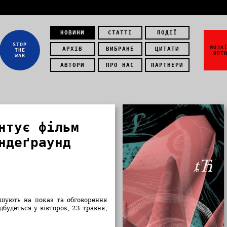
НОВИНИ
СТАТТІ
ПОДІЇ
STOP
МОЗА
АРХІВ
ВИБРАНЕ
ЦИТАТИ
THE
ОПТ
WAR
АВТОРИ
ПРО НАС
ПАРТНЕРИ
нтує фільм
ндеґраунд
ошують на показ та обговорення
дбудеться у вівторок, 23 травня,