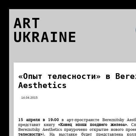
ART
UKRAINE
«Опыт телесности» в Bere
Aesthetics
14.04.2015
15 апреля в 19:00
в арт-пространсте Bereznitsky Aesth
представит книгу
«Конец эпохи позднего железа»
. С
Bereznitsky Aesthetics приурочено открытие нового про
телесности»
). На выставке будет представлена кол