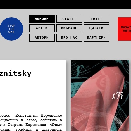
НОВИНИ
СТАТТІ
ПОДІЇ
STOP
МОЗА
АРХІВ
ВИБРАНЕ
ЦИТАТИ
THE
ОПТ
WAR
АВТОРИ
ПРО НАС
ПАРТНЕРИ
znitsky
etics
Константин Дорошенко
пециально к этому событию в
екта
Corporal Experience
(
«Опыт
лекция графики и живописи,