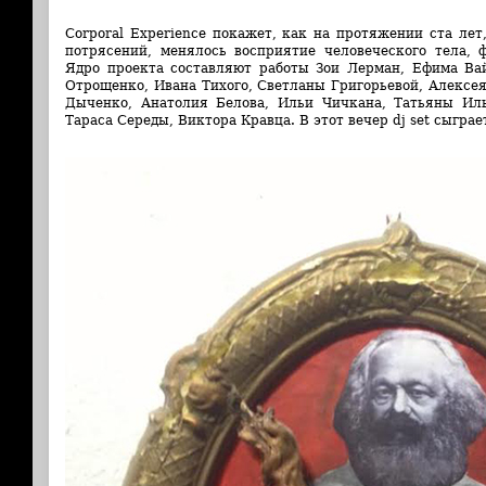
Corporal Experience покажет, как на протяжении ста лет
потрясений, менялось восприятие человеческого тела, 
Ядро проекта составляют работы Зои Лерман, Ефима Ва
Отрощенко, Ивана Тихого, Светланы Григорьевой, Алексе
Дыченко, Анатолия Белова, Ильи Чичкана, Татьяны Иль
Тараса Середы, Виктора Кравца.
В этот вечер dj set сыгра