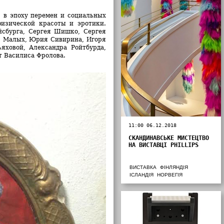
, в эпоху перемен и социальных
физической красоты и эротики.
йсбурга, Сергея Шишко, Сергея
я Малых, Юрия Сивирина, Игоря
яховой, Александра Ройтбурда,
ет Василиса Фролова.
11:00 06.12.2018
СКАНДИНАВСЬКЕ МИСТЕЦТВО
НА ВИСТАВЦІ PHILLIPS
ВИСТАВКА
ФІНЛЯНДІЯ
ІСЛАНДІЯ
НОРВЕГІЯ