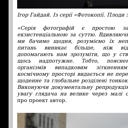
Ігор Гайдай. Із серії «Фотокопії. Плоди 
«Серія фотографій є простою з
екзистенціальною за суттю. Вдивляючи
ми бачимо щодня, розуміємо їх неп
питань виникає більше, ніж відп
допомагають нам зрозуміти, що у ство
щось надпотужне. Тобто, поясне
організмів випадковим зіткнення
космічному просторі видається не пер
щоденне та глобальне розділені тонко
Виконуючи документальну репродукцію
увагу глядача на велике через малі о
про проект автор.