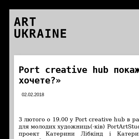
ART
UKRAINE
Port creative hub пока
хочете?»
02.02.2018
3 лютого о 19.00 у Port creative hub в 
для молодих художниць(-ків) PortArtStu
проект Катерини Лібкінд і Катер