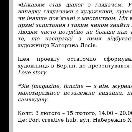
«
Цікавим став діалог з глядачем. 
випадку глядачами є художники, курат
чи інакше пов‘язані з мистецтвом. Ми 
прямі запитання і таким чином знайти і 
Людям часто потрібно не більше ніж 
те, що насправді з ними відбуває
художниця Катерина Лесів.
Ідея проекту остаточно сформува
художниць в Берлін, де презентувався 
Love story
.
*Зін (magazine, fanzine — з нім. журн
малотиражное незалежне видання, 
самвидаву.
Коли: 3 лютого – 15 лютого, 14.00 – 20.0
Де: Port creative hub, вул. Набережно-