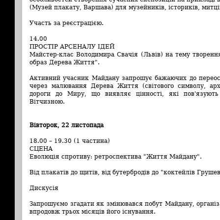
(Музей плакату, Варшава) для музейників, істориків, митців
Участь за реєстрацією.
14.00
ПРОСТІР АРСЕНАЛУ ІДЕЙ
Майстер-клас Володимира Свачія (Львів) на тему творенн
образ Дерева Життя".
Активний учасник Майдану запрошує бажаючих до переос
через малювання Дерева Життя (світового символу, архе
дороги до Миру, що виявляє цінності, які пов'язують
Вітчизною.
Вівторок, 22 листопада
18.00 – 19.30 (1 частина)
СЦЕНА
Еволюція спротиву: ретроспектива "Життя Майдану".
Від плакатів до щитів, від бутербродів до "коктейлів Груше
Дискусія
Запрошуємо згадати як змінювався побут Майдану, організа
впродовж трьох місяців його існування.