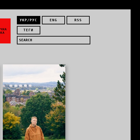
УКР/РУС
ENG
RSS
ЇЧНА
ТЕГИ
ИКА