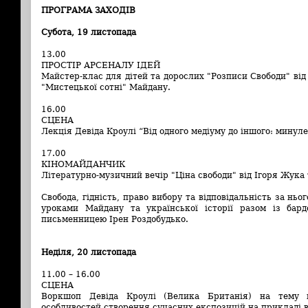
ПРОГРАМА ЗАХОДІВ
Субота, 19 листопада
13.00
ПРОСТІР АРСЕНАЛУ ІДЕЙ
Майстер-клас для дітей та дорослих "Розписи Свободи" ві
"Мистецької сотні" Майдану.
16.00
СЦЕНА
Лекція Девіда Кроулі “Від одного медіуму до іншого: минуле
17.00
КІНОМАЙДАНЧИК
Літературно-музичний вечір "Ціна свободи" від Ігоря Жука 
Свобода, гідність, право вибору та відповідальність за ньо
уроками Майдану та української історії разом із бар
письменницею Ірен Роздобудько.
Неділя, 20 листопада
11.00 – 16.00
СЦЕНА
Воркшоп Девіда Кроулі (Велика Британія) на тему к
особливостей створення сучасних експозицій на прикладі в