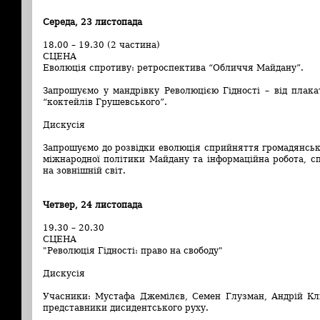
Середа, 23 листопада
18.00 – 19.30 (2 частина)
СЦЕНА
Еволюція спротиву: ретроспектива “Обличчя Майдану”.
Запрошуємо у мандрівку Революцією Гідності – від плакат
“коктейлів Грушевського”.
Дискусія
Запрошуємо до розвідки еволюція сприйняття громадянськ
міжнародної політики Майдану та інформаційна робота, сп
на зовнішній світ.
Четвер, 24 листопада
19.30 – 20.30
СЦЕНА
"Революція Гідності: право на свободу"
Дискусія
Учасники: Мустафа Джемілєв, Семен Глузман, Андрій Кли
представники дисидентського руху.