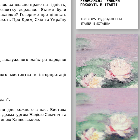
РЕНЕСАНСНІ ГРАВЮРИ
ос за власне право на гідність,
ПОКАЖУТЬ В ІТАЛІЇ
розвитку держави. Якими були
наслідки? Говоримо про цінність
ГРАВЮРА
ВІДРОДЖЕННЯ
ксті. Про Крим, Схід та Україну
ІТАЛІЯ
ВИСТАВКА
д заслуженого майстра народної
го мистецтва в інтерпретації
йдан".
ня для кожного з нас. Вистава
ні драматургом Надією Симчич та
Іриною Кліщевською.