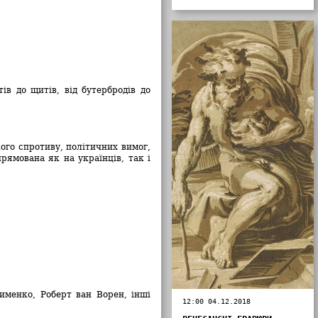
ів до щитів, від бутербродів до
ого спротиву, політичних вимог,
рямована як на українців, так і
менко, Роберт ван Ворен, інші
12:00 04.12.2018