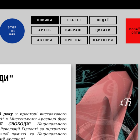
НОВИНИ
СТАТТІ
ПОДІЇ
STOP
МОЗА
АРХІВ
ВИБРАНЕ
ЦИТАТИ
THE
ОПТ
WAR
АВТОРИ
ПРО НАС
ПАРТНЕРИ
ДИ"
6 року
у просторі виставкового
ті" в Мистецькому Арсеналі буде
АЛ СВОБОДИ"
Національного
Революції Гідності за підтримки
ьної пам’яті та Національного
ий Арсенал".