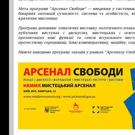
Мета програми "Арсенал Свободи" — введення у системний
бінарних опозицій сучасності: система vs особистість, в
критичне мислення.
Програма доповнює тематичну виставку політичного п
лака
публічних виступах і дискусіях, мистецьких і освітн
презентаціях нові функції та сенси візуального мист
протестному середовищі, їхню комеморативну, медійну, соці
Нижче наводимо програму заходів у рамках "Арсеналу Своб