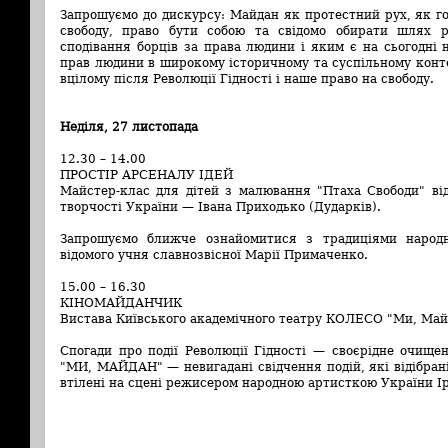
Запрошуємо до дискурсу: Майдан як протестний рух, як гол
свободу, право бути собою та свідомо обирати шлях 
сподівання борців за права людини і яким є на сьогодні 
прав людини в широкому історичному та суспільному конте
вцілому після Революції Гідності і наше право на свободу.
Неділя, 27 листопада
12.30 – 14.00
ПРОСТІР АРСЕНАЛУ ІДЕЙ
Майстер-клас для дітей з малювання "Птаха Свободи" ві
творчості України
—
Івана Приходько (Дударків).
Запрошуємо ближче ознайомитися з традиціями народно
відомого учня славнозвісної Марії Примаченко.
15.00 – 16.30
КІНОМАЙДАНЧИК
Вистава Київського академічного театру КОЛЕСО "Ми, Ма
Спогади про події Революції Гідності
—
своєрідне очищен
"МИ, МАЙДАН"
—
невигадані свідчення подій, які відібра
втілені на сцені режисером народною артисткою України 