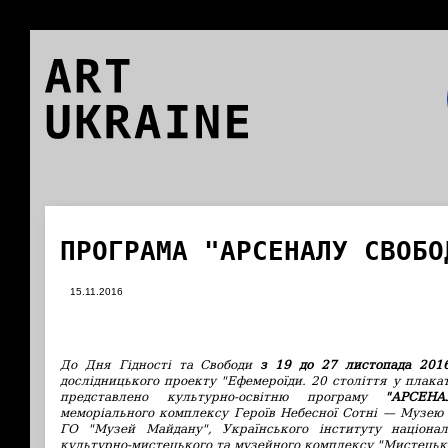
ART
UKRAINE
ПРОГРАМА "АРСЕНАЛУ СВОБО
15.11.2016
До Дня Гідності та Свободи
з 19 до 27 листопада 201
дослідницького проекту "Ефемероїди. 20 століття у плака
представлено культурно-освітню програму
"АРСЕН
меморіального комплексу Героїв Небесної Сотні — Музею 
ГО "Музей Майдану", Українського інституту націонал
культурно-мистецького та музейного комплексу "Мистецьк