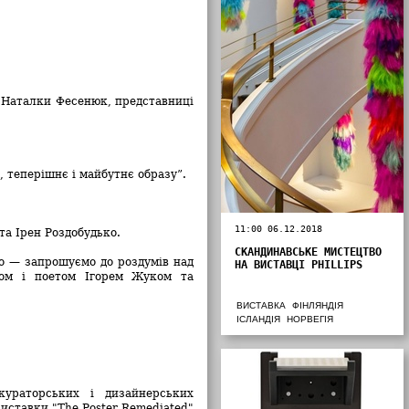
д Наталки Фесенюк, представниці
, теперішнє і майбутнє образу”.
11:00 06.12.2018
та Ірен Роздобудько.
СКАНДИНАВСЬКЕ МИСТЕЦТВО
го
—
запрошуємо до роздумів над
НА ВИСТАВЦІ PHILLIPS
дом і поетом Ігорем Жуком та
ВИСТАВКА
ФІНЛЯНДІЯ
ІСЛАНДІЯ
НОРВЕГІЯ
ураторських і дизайнерських
иставки "The Poster Remediated"