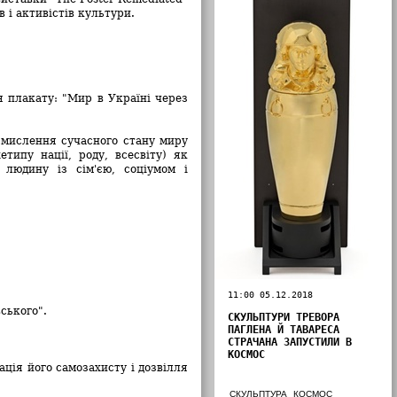
 і активістів культури.
я плакату: "Мир в Україні через
мислення сучасного стану миру
типу нації, роду, всесвіту) як
 людину із сім'єю, соціумом і
11:00 05.12.2018
вського".
СКУЛЬПТУРИ ТРЕВОРА
ПАГЛЕНА Й ТАВАРЕСА
СТРАЧАНА ЗАПУСТИЛИ В
КОСМОС
ція його самозахисту і дозвілля
СКУЛЬПТУРА
КОСМОС