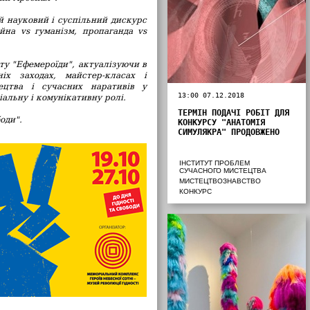
 науковий і суспільний дискурс
ійна vs гуманізм, пропаганда vs
ту "Ефемероїди", актуалізуючи в
іх заходах, майстер-класах і
ецтва і сучасних наративів у
13:00 07.12.2018
альну і комунікативну ролі.
ТЕРМІН ПОДАЧІ РОБІТ ДЛЯ
оди".
КОНКУРСУ "АНАТОМІЯ
СИМУЛЯКРА" ПРОДОВЖЕНО
ІНСТИТУТ ПРОБЛЕМ
СУЧАСНОГО МИСТЕЦТВА
МИСТЕЦТВОЗНАВСТВО
КОНКУРС