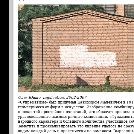
Олег Юшко. Implication. 2002-2007
«Супрематизм» был придуман Казимиром Малевичем в 1910-
геометрических форм в искусстве. Изображение комбинир
плоскостей простейших очертаний, что образует прониза
уравновешенные асимметричные композиции. «Фундаментал
народного характера и большого количества участников со
Заметить и проанализировать это явление удалось не сразу
видим каждый день и практически не замечаем. Вырванные