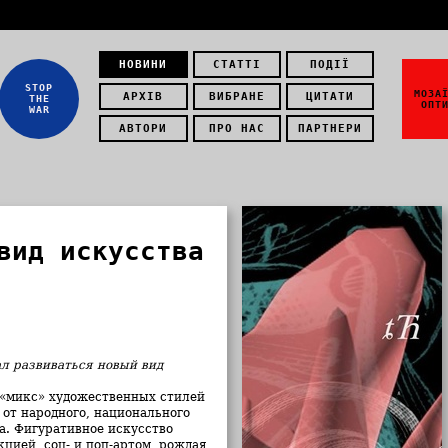
НОВИНИ
СТАТТІ
ПОДІЇ
STOP
МОЗА
АРХІВ
ВИБРАНЕ
ЦИТАТИ
THE
ОПТ
WAR
АВТОРИ
ПРО НАС
ПАРТНЕРИ
вид искусства
ал развиваться новый вид
й «микс» художественных стилей
 от народного, национального
а. Фигуративное искусство
цией, соц- и поп-артом, рождая