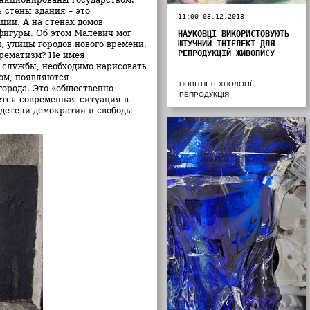
 стены здания – это
11:00 03.12.2018
ции. А на стенах домов
фигуры. Об этом Малевич мог
НАУКОВЦІ ВИКОРИСТОВУЮТЬ
ШТУЧНИЙ ІНТЕЛЕКТ ДЛЯ
, улицы городов нового времени.
РЕПРОДУКЦІЙ ЖИВОПИСУ
прематизм? Не имея
у службы, необходимо нарисовать
ом, появляются
НОВІТНІ ТЕХНОЛОГІЇ
орода. Это «общественно-
РЕПРОДУКЦІЯ
ется современная ситуация в
детели демократии и свободы