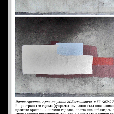
Денис Архипов. Арка по улице М.Богдановича, д 53 (ЖЭС-7
В пространстве города фупрематизм давно стал повседнев
простые зрители и жители городов, постоянно наблюдаем 
«неизвестных художников ЖЕСов». Причем эти росписи са