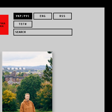
УКР/РУС
ENG
RSS
ЇЧНА
ТЕГИ
ИКА