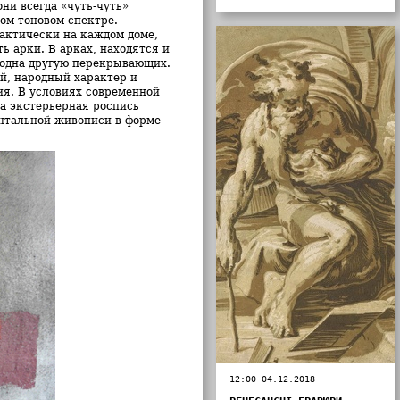
ни всегда «чуть-чуть»
ом тоновом спектре.
актически на каждом доме,
ть арки. В арках, находятся и
 одна другую перекрывающих.
й, народный характер и
я. В условиях современной
да экстерьерная роспись
ентальной живописи в форме
12:00 04.12.2018