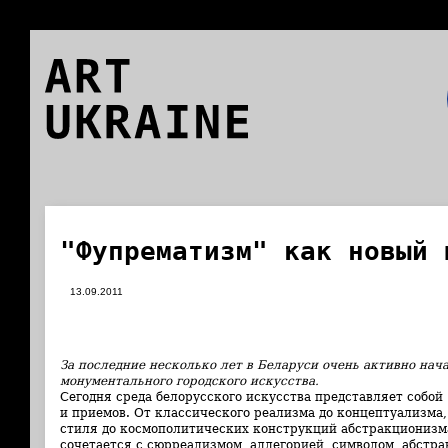
ART
UKRAINE
"Фупрематизм" как новый 
13.09.2011
За последние несколько лет в Беларуси очень активно нач
монументального городского искусства.
Сегодня среда белорусского искусства представляет собо
и приемов. От классического реализма до концептуализма,
стиля до космополитических конструкций абстракционизм
сочетается с сюрреализмом, аллегорией, символом, абстрак