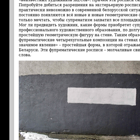
Попробуйте добиться разрешения на экстерьерную роспись
практически невозможно в современной белорусской ситуа
постоянно появляются всё новые и новые геометрические 
только мечтать, чтобы супрематизм захватил все площадки
Мог ли предвидеть художник, какие формы приобретет су
профессионального художественного образования, по долг
простейшую геометрическую фигуру на стене. Таким образ
фупрематические четырехугольные композиции на стенах г
значимое явление» – простейшая форма, в которой отража
Беларуси. Эти фупрематические росписи – молчаливые сви
слова.