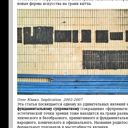
новые формы искусства на грани китча.
Олег Юшко. Implication. 2002-2007
Эта статья посвящается одному из удивительных явлений 
фундаментальному супрематизму
(сокращенно «фупрематиз
эстетической точки зрения тоже находится на грани разны
эпического и безобразного, примитивного и фундаментальн
народного, комического и официального. Название родилос
формальных признаков и масштабности явления.