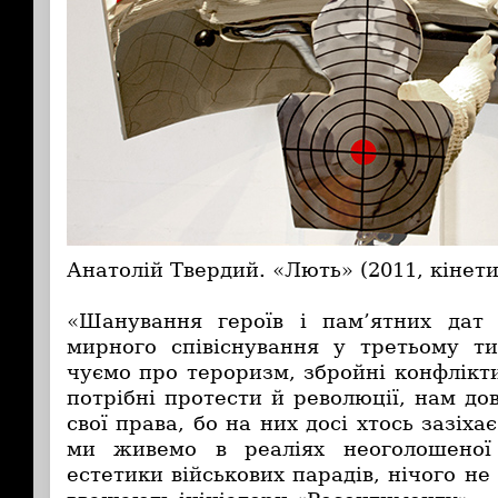
Анатолій Твердий. «Лють» (2011, кінет
«Шанування героїв і пам’ятних дат
мирного співіснування у третьому ти
чуємо про тероризм, збройні конфлікти,
потрібні протести й революції, нам до
свої права, бо на них досі хтось зазіхає
ми живемо в реаліях неоголошеної
естетики військових парадів, нічого не