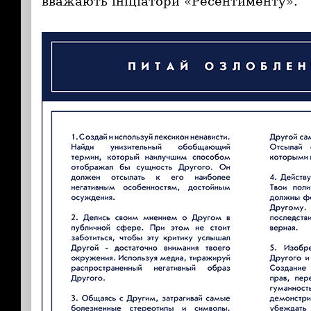
вважають ініціатори «Ресентименту».