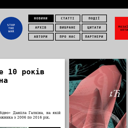
НОВИНИ
СТАТТІ
ПОДІЇ
STOP
МОЗА
АРХІВ
ВИБРАНЕ
ЦИТАТИ
THE
ОПТ
WAR
АВТОРИ
ПРО НАС
ПАРТНЕРИ
е 10 років
на
део» Данііла Галкіна, на якій
ожника з 2006 по 2016 рік.