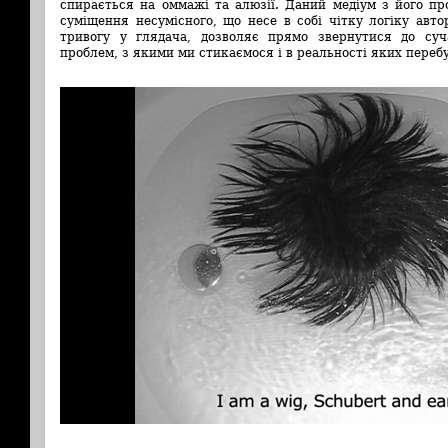
спирається на оммажі та алюзії. Даний медіум з його п
суміщення несумісного, що несе в собі чітку логіку авт
тривогу у глядача, дозволяє прямо звернутися до суч
проблем, з якими ми стикаємося і в реальності яких переб