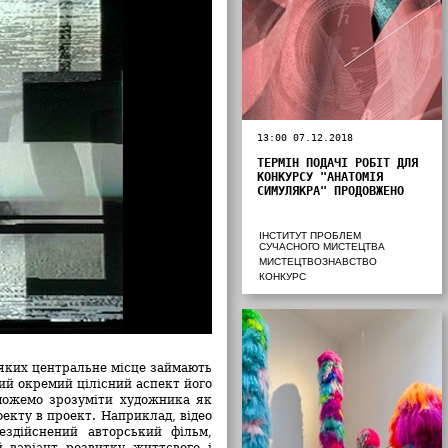
13:00 07.12.2018
ТЕРМІН ПОДАЧІ РОБІТ ДЛЯ
КОНКУРСУ "АНАТОМІЯ
СИМУЛЯКРА" ПРОДОВЖЕНО
ІНСТИТУТ ПРОБЛЕМ
СУЧАСНОГО МИСТЕЦТВА
МИСТЕЦТВОЗНАВСТВО
КОНКУРС
 яких центральне місце займають
ний окремий цілісний аспект його
можемо зрозуміти художника як
оекту в проект. Наприклад, відео
здійснений авторський фільм,
 варіант розвитку життєвого і