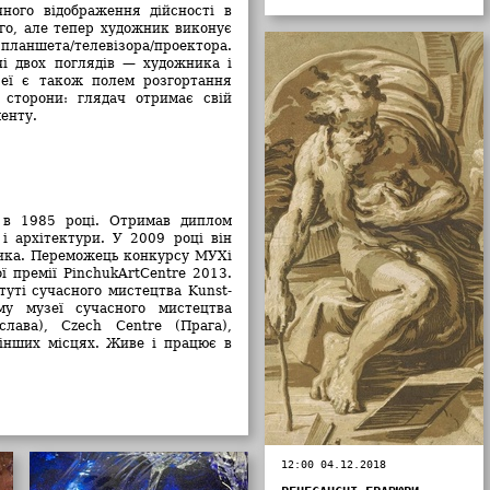
ного відображення дійсності в
ого, але тепер художник виконує
ланшета/телевізора/проектора.
чі двох поглядів — художника і
еї є також полем розгортання
 сторони: глядач отримає свій
енту.
 в 1985 році. Отримав диплом
і архітектури. У 2009 році він
ника. Переможець конкурсу МУХі
ої премії PinchukArtCentre 2013.
туті сучасного мистецтва Kunst-
ому музеї сучасного мистецтва
лава), Czech Centre (Прага),
інших місцях. Живе і працює в
12:00 04.12.2018