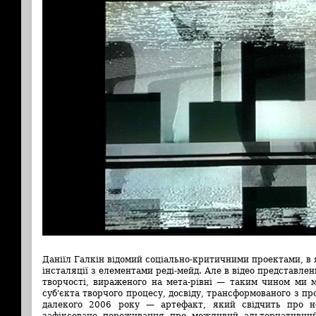
Даніїл Галкін відомий соціально-критичними проектами, в
інсталяції з елементами реді-мейд. Але в відео представле
творчості, вираженого на мета-рівні — таким чином ми 
суб'єкта творчого процесу, досвіду, трансформованого з пр
далекого 2006 року — артефакт, який свідчить про не
зафіксоване переживання про можливий альтернативний