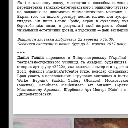
Як і в класичну епоху, мистецтво є способом символіч
переплетенні загально-категоріального і одинично-чуттєв
це завдання за допомогою мінімалістичного монтажу і п
Екран того чи іншого розміру постає місцем для зустрі
глядача. Як пише Борис Ґройс, екран в сучасному муз
боротьби між ними, в результаті якої виграють обидві
унікальний естетичний досвід, а художник — дані експерим
Відкриття виставки відбудеться 22 вересня о 19.00.
Побачити експозицію можна буде до 22 жовтня 2017 року.
* * *
Данііл Галкін
народився в Дніпропетровську (Україна)
театрально-художнього училища та Академії будівництва 
створив арт-групу «2222», яка включає альтер-его худож
2011, фіналіст PinchukArtCentre Prize, володар спеціальн
Брав участь в персональних і групових виставках в Інсти
Werke (Берлін), Saatchi Gallery (Лондон), Московськ
(Москва), Danubiana Meulensteen Art Museum (Братис
Мистецькому Арсеналі, Щербенко Арт Центрі (Київ) і в 
Дніпропетровську.