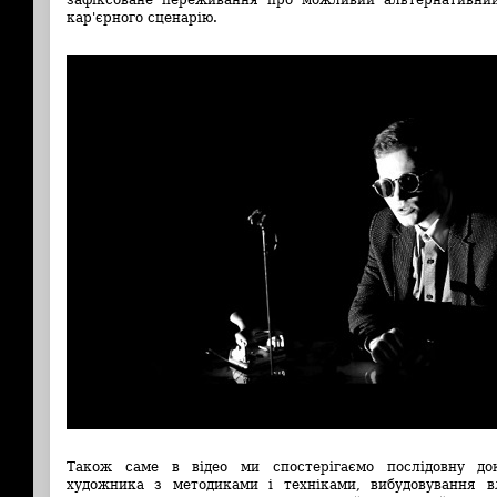
кар'єрного сценарію.
Також саме в відео ми спостерігаємо послідовну до
художника з методиками і техніками, вибудовування в