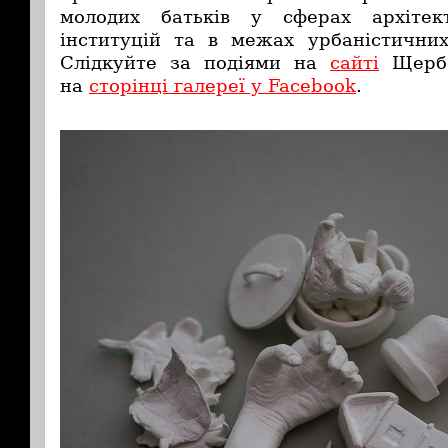
молодих батьків у сферах архітек
інституцій та в межах урбаністичних
Слідкуйте за подіями на
сайті
Щербе
на
сторінці галереї у Facebook
.