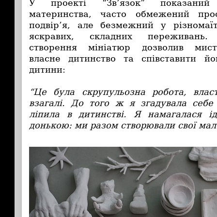
У проекті “Зв’язок” показаний
материнства, часто обмежений про
подвір’я, але безмежний у різномаїт
яскравих, складних переживань.
створення мініатюр дозволив мист
власне дитинство та співставити йо
дитини:
“Це була скрупульозна робота, влас
взагалі. До того ж я згадувала себ
ліпила в дитинстві. Я намагалася і
донькою: ми разом створювали свої мал