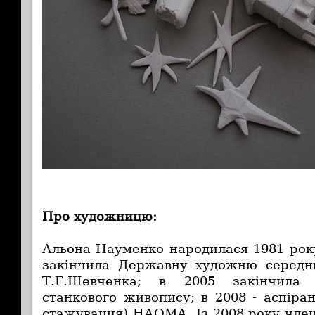
Про художницю:
Альона Науменко
народилася 1981 року
закінчила Державну художню серед
Т.Г.Шевченка; в 2005 закінчила
станкового живопису; в 2008 - аспіра
стажування) НАОМА. Із 2008 року член