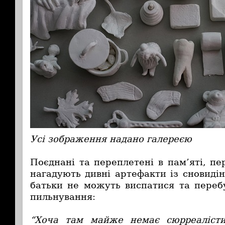
Усі зображення надано галереєю
Поєднані та переплетені в пам’яті, п
нагадують дивні артефакти із сновиді
батьки не можуть виспатися та переб
пильнування:
“Хоча там майже немає сюрреалісти