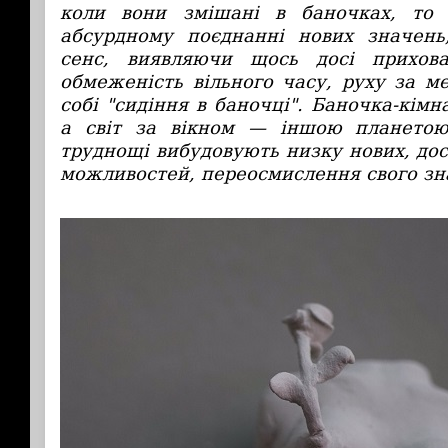
коли вони змішані в баночках, то
абсурдному поєднанні нових значень
сенс, виявляючи щось досі прихов
обмеженість вільного часу, руху за м
собі "сидіння в баночці". Баночка-кімн
а світ за вікном — іншою планетою
труднощі вибудовують низку нових, досі
можливостей, переосмислення свого зн