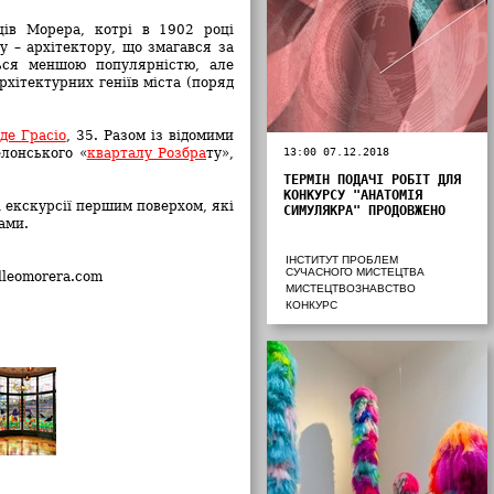
ців Морера, котрі в 1902 році
у – архітектору, що змагався за
ться меншою популярністю, але
рхітектурних геніїв міста (поряд
де Грасіо
, 35. Разом із відомими
лонського «
кварталу Розбра
ту»,
13:00 07.12.2018
ТЕРМІН ПОДАЧІ РОБІТ ДЛЯ
КОНКУРСУ "АНАТОМІЯ
 екскурсії першим поверхом, які
СИМУЛЯКРА" ПРОДОВЖЕНО
вами.
ІНСТИТУТ ПРОБЛЕМ
СУЧАСНОГО МИСТЕЦТВА
alleomorera.com
МИСТЕЦТВОЗНАВСТВО
КОНКУРС