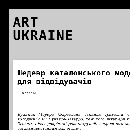
ART
UKRAINE
Шедевр каталонського мод
для відвідувачів
18.03.2014
Будинок
Морера (Барселона, Іспанія) тривалий 
володінні сім’ї Нуньєс-і-Наварро, тож його інтер’єри б
Згодом, після дворічної реконструкції, шедевр катал
загальнодоступним для огляду.