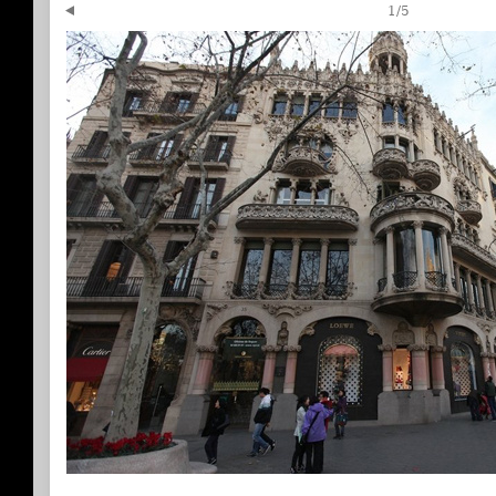
1
/
5