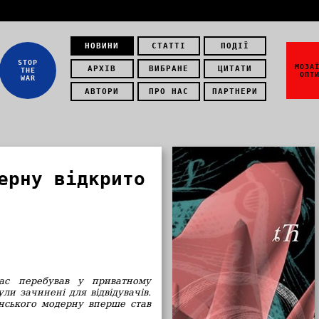
НОВИНИ
СТАТТІ
ПОДІЇ
STOP
МОЗА
АРХІВ
ВИБРАНЕ
ЦИТАТИ
THE
ОПТ
WAR
АВТОРИ
ПРО НАС
ПАРТНЕРИ
ерну відкрито
час перебував
у приватному
ули зачинені для відвідувачів.
онського модерну вперше став