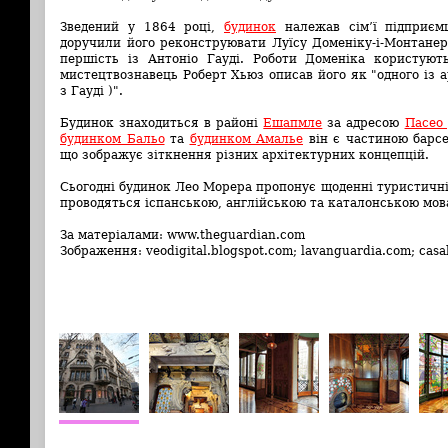
Зведений у 1864 році,
будинок
належав сім’ї підприєм
доручили його реконструювати Луїсу Доменіку-і-Монтанер
першість із Антоніо Гауді. Роботи Доменіка користую
мистецтвознавець Роберт Хьюз описав його як "одного із а
з Гауді )".
Будинок знаходиться в районі
Ешапмле
за адресою
Пасео 
будинком Бальо
та
будинком Амалье
він є частиною барсе
що зображує зіткнення різних архітектурних концепцій.
Сьогодні будинок Лео Морера пропонує щоденні туристичні
проводяться іспанською, англійською та каталонською мо
За матеріалами: www.theguardian.com
Зображення: veodigital.blogspot.com; lavanguardia.com; cas