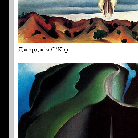
Джорджія О’Кіф