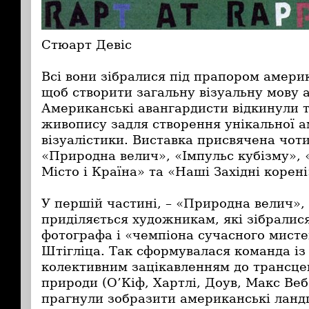
Стюарт Девіс
Всі вони зібралися під прапором америк
щоб створити загальну візуальну мову а
Американські авангардисти відкинули 
живопису задля створення унікальної 
візуалістики. Виставка присвячена чот
«Природна велич», «Імпульс кубізму»,
Місто і Країна» та «Наші Західні корені
У першій частині, – «Природна велич», 
приділяється художникам, які зібралис
фотографа і «чемпіона сучасного мист
Штігліца. Так сформувалася команда і
колективним зацікавленням до трансце
природи (О’Кіф, Хартлі, Доув, Макс Ве
прагнули зобразити американські лан