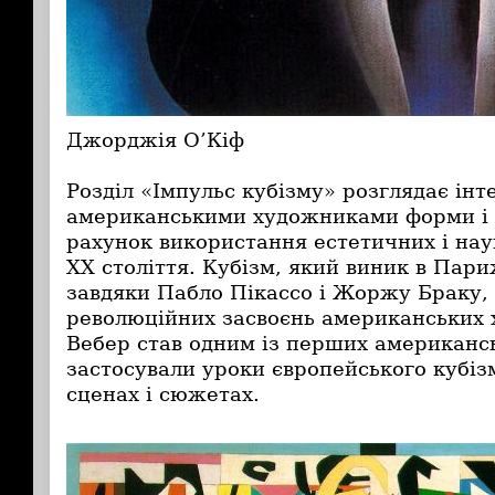
Джорджія О’Кіф
Розділ «Імпульс кубізму» розглядає ін
американськими художниками форми і 
рахунок використання естетичних і нау
ХХ століття. Кубізм, який виник в Пари
завдяки Пабло Пікассо і Жоржу Браку, 
революційних засвоєнь американських 
Вебер став одним із перших американсь
застосували уроки європейського кубіз
сценах і сюжетах.