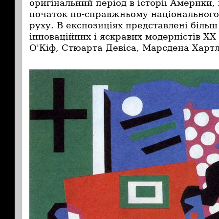
оригінальний період в історії Америки
початок по-справжньому національного
руху. В експозиціях представлені більш
інноваційних і яскравих модерністів ХХ
О'Кіф, Стюарта Девіса, Марсдена Хартл