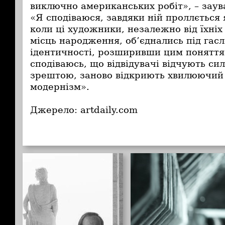
виключно американських робіт», – заува
«Я сподіваюся, завдяки ній проллється 
коли ці художники, незалежно від їхніх
місць народження, об’єднались під гас
ідентичності, розширивши цим понятт
сподіваюсь, що відвідувачі відчують сил
зрештою, заново відкриють хвилюючий
модернізм».
Джерело: artdaily.com