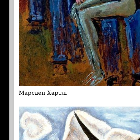
Марсден Хартлі