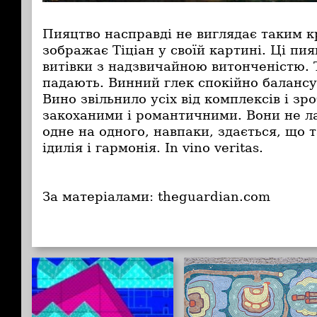
Пияцтво насправді не виглядає таким к
зображає Тіціан у своїй картині. Ці пия
витівки з надзвичайною витонченістю. 
падають. Винний глек спокійно балансує
Вино звільнило усіх від комплексів і зро
закоханими і романтичними. Вони не л
одне на одного, навпаки, здається, що 
ідилія і гармонія. In vino veritas.
За матеріалами: theguardian.com