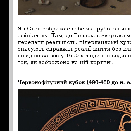
Ян Стен зображає себе як грубого пия
офіціантку. Там, де Веласкес звертаєтьс
передати реальність, нідерландські ху
описують справжні реалії життя без кл
швидше за все у 1600-х люди проводили
так, як зображено на цій картині.
Червонофігурний кубок (490-480 до н. е.