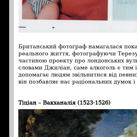
Британський фотограф намагалася пок
реального життя, фотографуючи Терезу
частиною проекту про лондонських вул
словами Джиліан, саме алкоголь є тим 
допомагає людям звільнитися від певни
він позбавляє нас раціональних думок і
Тіціан – Вакханалія (1523-1526)