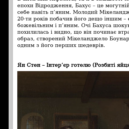
епохи Відродження, Бахус – це могутні
себе навіть п’яним. Молодий Мікеландж
20-ти років побачив його дещо іншим – 
божевільним і п’яним. Очі Бахуса шок
похилилась і видно, що він починає вт
образ, створений Мікеланджело Боунар
одним з його перших шедеврів.
Ян Стен – Інтер’єр готелю (Розбиті яйця