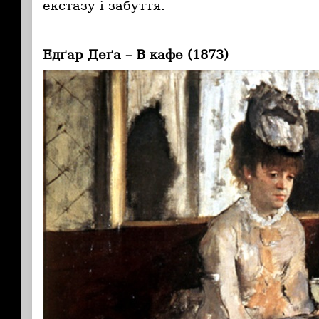
екстазу і забуття.
Едґар Деґа – В кафе (1873)