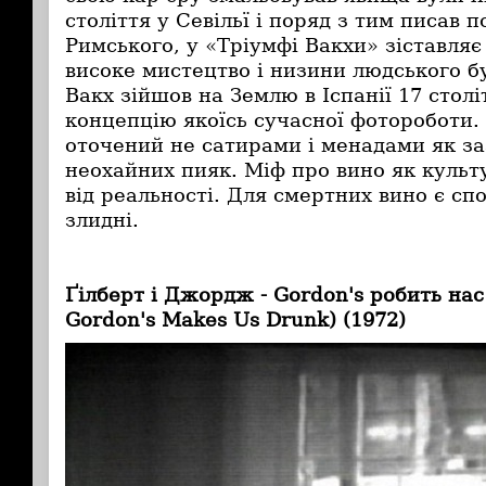
століття у Севільї і поряд з тим писав 
Римського, у «Тріумфі Вакхи» зіставляє 
високе мистецтво і низини людського б
Вакх зійшов на Землю в Іспанії 17 столі
концепцію якоїсь сучасної фотороботи. У
оточений не сатирами і менадами як за
неохайних пияк. Міф про вино як культ
від реальності. Для смертних вино є сп
злидні.
Ґ
ілберт і Джордж - Gordon's робить нас
Gordon's Makes Us Drunk) (1972)