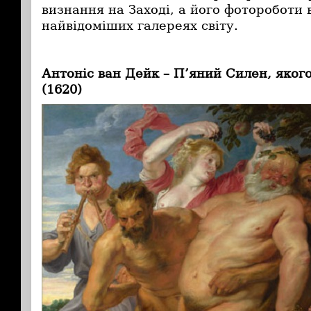
визнання на Заході, а його фотороботи 
найвідоміших галереях світу.
Антоніс ван Дейк – П’яний Силен, яког
(1620)