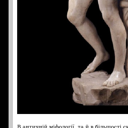
В античній міфології, та й в більшості 