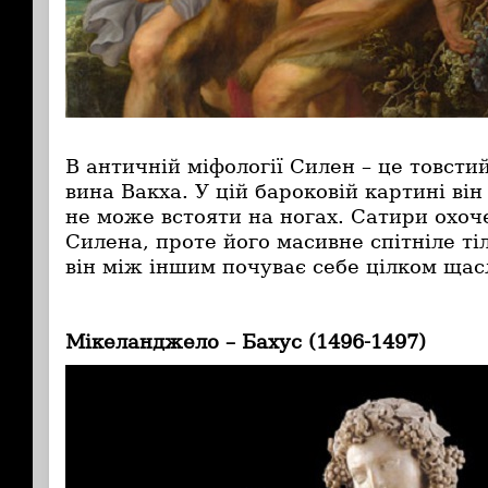
В античній міфології Силен – це товсти
вина Вакха. У цій бароковій картині він
не може встояти на ногах. Сатири охоч
Силена, проте його масивне спітніле тіл
він між іншим почуває себе цілком щасл
Мікеланджело – Бахус (1496-1497)