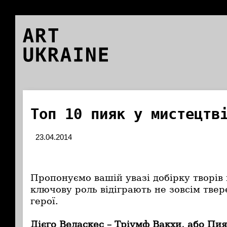
ART
UKRAINE
Топ 10 пияк у мистецтв
23.04.2014
Пропонуємо вашій увазі добірку творів 
ключову роль відіграють не зовсім твер
герої.
Дієго Веласкес – Тріумф Вакхи, або Пия