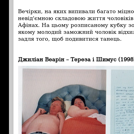
Вечірки, на яких випивали багато міцно
невід'ємною складовою життя чоловіків
Афінах. На цьому розписаному кубку з
якому молодий заможний чоловік відхи
задля того, щоб подивитися танець.
Джиліан Веарін – Тереза і Шимус (1998