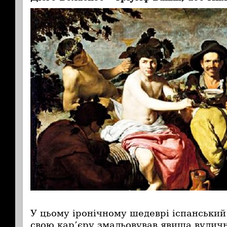
У цьому іронічному шедеврі іспанський
свою кар’єру змальовував явища вуличн