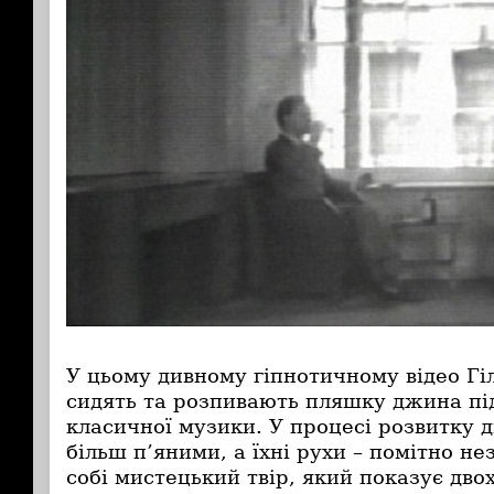
У цьому дивному гіпнотичному відео Г
сидять та розпивають пляшку джина пі
класичної музики. У процесі розвитку д
більш п’яними, а їхні рухи – помітно н
собі мистецький твір, який показує дво