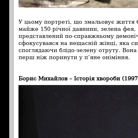
У цьому портреті, що змальовує життя
майже 150 річної давнини, зелена фея, 
представлений по-справжньому демоні
сфокусувався на нещасній жінці, яка с
споглядаючи блідо-зелену отруту. Вона
перш ніж поринути у п’яне оніміння.
Борис Михайлов – Історія хвороби (1997