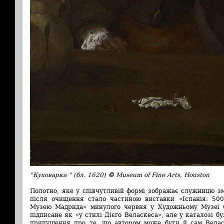
"Куховарка " (бл. 1620)
©
Museum of Fine Arts, Houston
Полотно, яке у співчутливій формі зображає служницю з
після очищення стало частиною виставки «Іспанія: 500
Музею Мадрида» минулого червня у Художньому Музеї С
підписане як «у стилі Дієго Веласкеса», але у каталозі б
припущення про те, що автором може бути й сам Велас