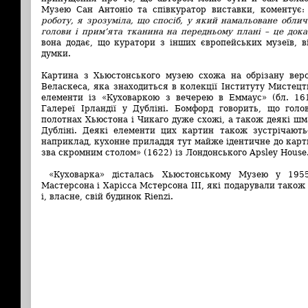
Музею Сан Антоніо та співкуратор виставки, коментує:
роботу, я зрозуміла, що спосіб, у який намальоване облич
голови і прим’ята тканина на передньому плані – це доказ
вона додає, що куратори з інших європейських музеїв, в
думки.
Картина з Хьюстонського музею схожа на обрізану верс
Веласкеса, яка знаходиться в колекції Інституту Мистецтв
елементи із «Куховаркою з вечерею в Еммаус» (бл. 1617
Галереї Ірландії у Дубліні. Бомфорд говорить, що голо
полотнах Хьюстона і Чикаго дуже схожі, а також деякі шм
Дубліні. Деякі елементи цих картин також зустрічають
наприклад, кухонне приладдя тут майже ідентичне до карт
зва скромним столом» (1622) із Лондонського Apsley House
«Куховарка» дісталась Хьюстонському Музею у 1955
Мастерсона і Харісса Мстерсона ІІІ, які подарували також
і, власне, свій будинок Rienzi.