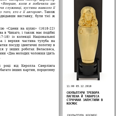
 «
Вперше, коли я побачила цю
чя служниці, хустина навколо її
 того, хто є її автором
». Також
ідвідавши виставку, були тієї ж
ію «Сцени на кухні» (1618-22)
а в Чикаго, і також має подібні
-18) із колекції Національної
ва і верхня частина тулуба на
атки посуду ідентичні полотну в
ся у інших роботах Веласкеса,
ини «Два молодих чоловіки їдять
.
 році від Керолла Сиерлінга
 багато інших картин, порцеляну
11:00 05.12.2018
СКУЛЬПТУРИ ТРЕВОРА
ПАГЛЕНА Й ТАВАРЕСА
СТРАЧАНА ЗАПУСТИЛИ В
КОСМОС
СКУЛЬПТУРА
КОСМОС