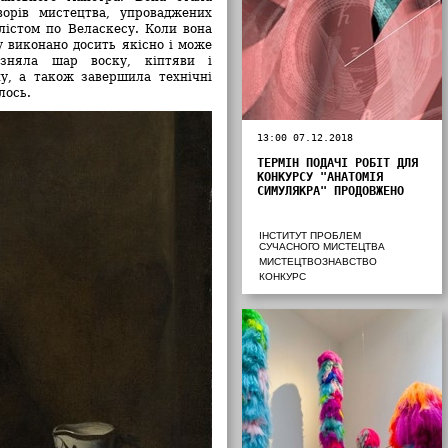
ворів мистецтва, упроваджених
лістом по Веласкесу. Коли вона
у виконано досить якісно і може
 зняла шар воску, кіптяви і
у, а також завершила технічні
лось.
13:00 07.12.2018
ТЕРМІН ПОДАЧІ РОБІТ ДЛЯ
КОНКУРСУ "АНАТОМІЯ
СИМУЛЯКРА" ПРОДОВЖЕНО
ІНСТИТУТ ПРОБЛЕМ
СУЧАСНОГО МИСТЕЦТВА
МИСТЕЦТВОЗНАВСТВО
КОНКУРС