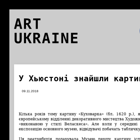
ART
UKRAINE
У Хьюстоні знайшли карти
09.11.2018
Кілька років тому картину «Куховарка» (бл. 1620 р.), я
європейському відділенні декоративного мистецтва Худож
«виконаною у стилі Веласкеса». Але коли у середині 
експозицію основного музею, відвідувачі побачать табличк
Ця реатрибуція подарувала Музею першу картину ісп