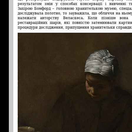
результатом змін у способах консервації і вивченні т
Захірою Бомфорд – головною хранителькою музею, спеціа
досліджувала полотно, то зауважила, що обличчя на ньом
належати авторству Веласкеса. Коли пізніше вона
реставраційних шарів, які повністю затемнювали картин
процедури дослідження, припущення хранительки справди