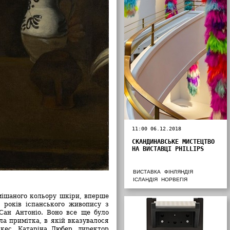
11:00 06.12.2018
СКАНДИНАВСЬКЕ МИСТЕЦТВО
НА ВИСТАВЦІ PHILLIPS
ВИСТАВКА
ФІНЛЯНДІЯ
ІСЛАНДІЯ
НОРВЕГІЯ
мішаного кольору шкіри, вперше
 років іспанського живопису з
ан Антоніо. Воно все ще було
ула примітка, в якій вказувалося
кес. Катаріна Любер, директор