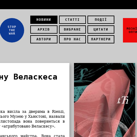
НОВИНИ
СТАТТІ
ПОДІЇ
STOP
МОЗА
АРХІВ
ВИБРАНЕ
ЦИТАТИ
THE
ОПТ
WAR
АВТОРИ
ПРО НАС
ПАРТНЕРИ
ну Веласкеса
ка висіла за дверима в Rienzi,
нього Музею у Хьюстоні, назвали
листопада вона повернеться в
у «атрибутовано Веласкесу».
анського майстра. Вона стала