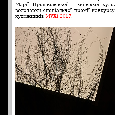
Марії Прошковської –
київської худо
володарки спеціальної премії конкурсу
художників
МУХі 2017
.