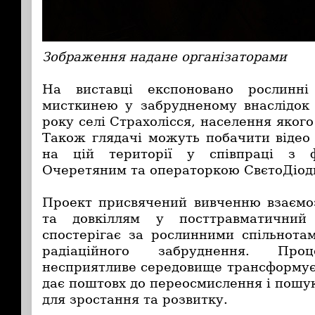
Зображення надане організаторами
На виставці експоновано рослинні 
мисткинею у забрудненому внаслідок
року селі Страхолісся, населення якого
Також глядачі можуть побачити відео і
на цій території у співпраці з ф
Очеретяним та операторкою СвєтоДіод
Проект присвячений вивченню взаємо
та довкіллям у посттравматичний
спостерігає за рослинними спільнота
радіаційного забруднення. Пр
несприятливе середовище трансформує 
дає поштовх до переосмислення і пошу
для зростання та розвитку.