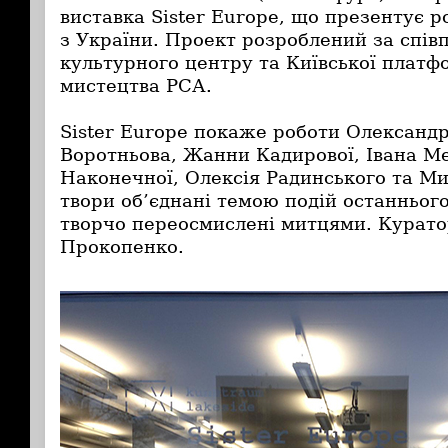
виставка Sister Europe, що презентує 
з України. Проект розроблений за співп
культурного центру та Київської платф
мистецтва РСА.
Sister Europe покаже роботи Олександ
Воротньова, Жанни Кадирової, Івана М
Наконечної, Олексія Радинського та Ми
твори об’єднані темою подій останнього 
творчо переосмислені митцями. Курато
Прокопенко.