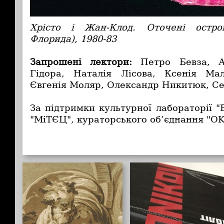
Хрісто і Жан-Клод. Оточені остро
Флорида), 1980-83
Запрошені лектори:
Петро Бевза, А
Гідора, Наталія Лісова, Ксенія Ма
Євгенія Моляр, Олександр Никитюк, Се
За підтримки культурної лабораторії "
"МіТЄЦ", кураторського об’єднання "OK 