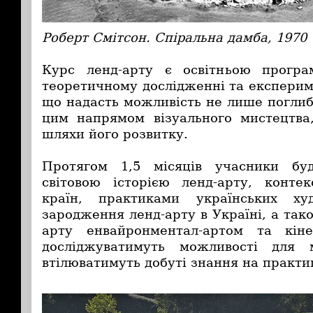
Роберт Смітсон. Спіральна дамба, 1970
Курс ленд-арту є освітньою прогр
теоретичному дослідженні та експерим
що надасть можливість не лише поглиб
цим напрямом візуального мистецтва
шляхи його розвитку.
Протягом 1,5 місяців учасники бу
св
ітовою історією ленд-арту, конте
країн, практиками українських ху
зародження ленд-арту в Україні, а так
арту енвайронментал-артом та кін
досліджуватимуть можливості для 
втілюватимуть добуті знання на практиц