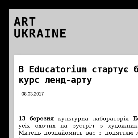
ART
UKRAINE
В Educatorium стартує 
курс ленд-арту
08.03.2017
13 березня
культурна лабораторія
E
усіх охочих на зустріч з художн
Митець познайомить вас з поняттям л