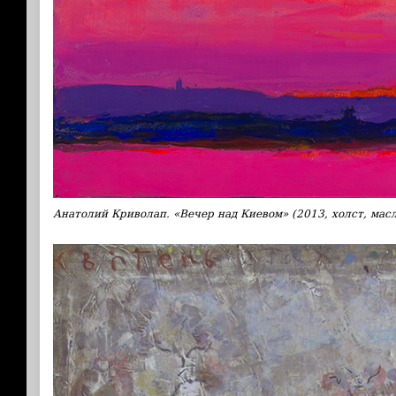
Анатолий Криволап. «Вечер над Киевом» (2013, холст, мас