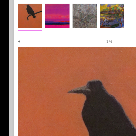
1
/
4