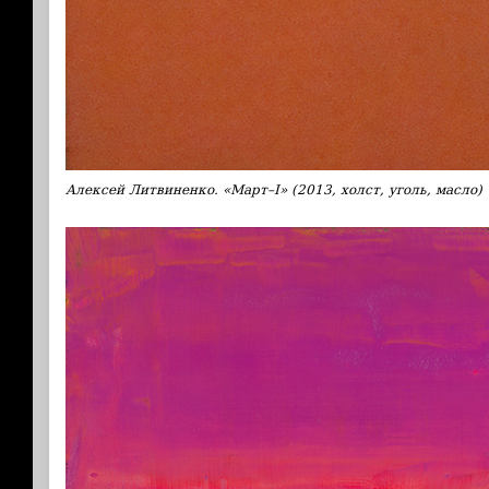
Алексей Литвиненко. «Март–І» (2013, холст, уголь, масло)