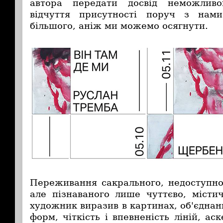
автора передати досвід неможли
відчуття присутності поруч з нам
більшого, аніж ми можемо осягнути.
Переживання сакрального, недоступн
але пізнаваного лише чуттєво, містич
художник виразив в картинах, об'єднан
форм, чіткість і впевненість ліній, ас