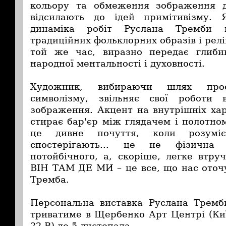
кольору та обмеження зображення 
відсилають до ідей примітивізму. 
динаміка робіт Руслана Тремби 
традиційних фольклорних образів і рел
той же час, виразно передає глибин
народної ментальності і духовності.
Художник, вибираючи шлях прос
символізму, звільняє свої роботи в
зображення. Акцент на внутрішніх хар
стирає бар'єр між глядачем і полот
це дивне почуття, коли розум
спостерігають... це не фізична 
потойбічного, а, скоріше, легке втруч
ВІН ТАМ ДЕ МИ
–
це все, що нас оточ
Тремба.
Персональна виставка Руслана Тре
триватиме в Щербенко Арт Центрі (Киї
22-В) до 5 листопада.