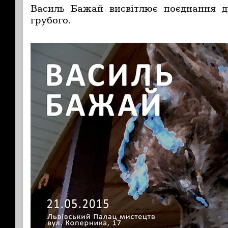
Василь Бажай висвітлює поєднання ду
грубого.