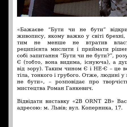
«Бажаєве “Бути чи не бути” відкр
живопису, якому важко у світі брехні, 
тим не менше не втратив власт
реципієнта мислити і приймати ріше
собі запитання “Бути чи не бути?”, роз
Є (тобто, вона видима, існуюча), а д
від зору). Таким чином Є і НЕ-Є – це в
тіла, тонкого і грубого. Отже, людині у 
не бути», – розповідає про творчіс
мистецтва Роман Ганкевич.
Відвідати виставку «2B ORNT 2B» Ва
адресою: м. Львів; вул. Коперника, 17.