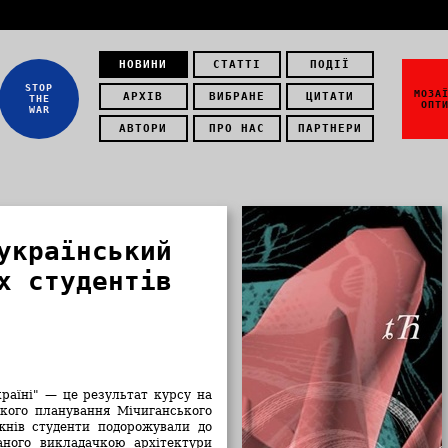
НОВИНИ
СТАТТІ
ПОДІЇ
STOP
МОЗА
АРХІВ
ВИБРАНЕ
ЦИТАТИ
THE
ОПТ
WAR
АВТОРИ
ПРО НАС
ПАРТНЕРИ
український
х студентів
країні"
—
це результат курсу на
ського планування Мічиганського
жнів студенти подорожували до
аного викладачкою архітектури