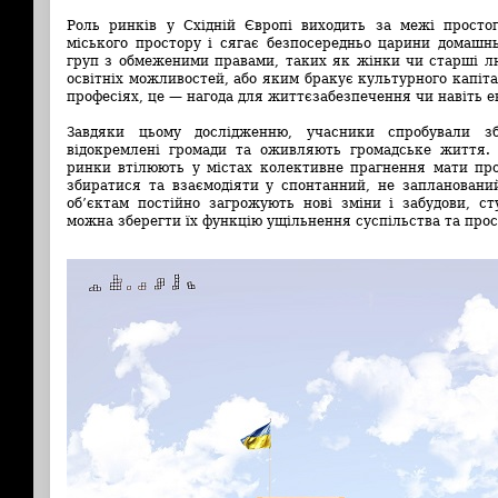
Роль ринків у Східній Європі виходить за межі просто
міського простору і сягає безпосередньо царини домашнь
груп з обмеженими правами, таких як жінки чи старші лю
освітніх можливостей, або яким бракує культурного капіт
професіях, це — нагода для життєзабезпечення чи навіть е
Завдяки цьому дослідженню, учасники спробували зб
відокремлені громади та оживляють громадське життя.
ринки втілюють у містах колективне прагнення мати про
збиратися та взаємодіяти у спонтанний, не заплановани
об’єктам постійно загрожують нові зміни і забудови, с
можна зберегти їх функцію ущільнення суспільства та про