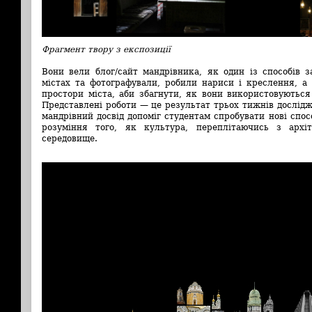
Фрагмент твору з експозиції
Вони вели блог/сайт мандрівника, як один із способів з
містах та фотографували, робили нариси і креслення, а
простори міста, аби збагнути, як вони використовуються
Представлені роботи
—
це результат трьох тижнів дослідж
мандрівний досвід допоміг студентам спробувати нові спо
розуміння того, як культура, переплітаючись з архіт
середовище.