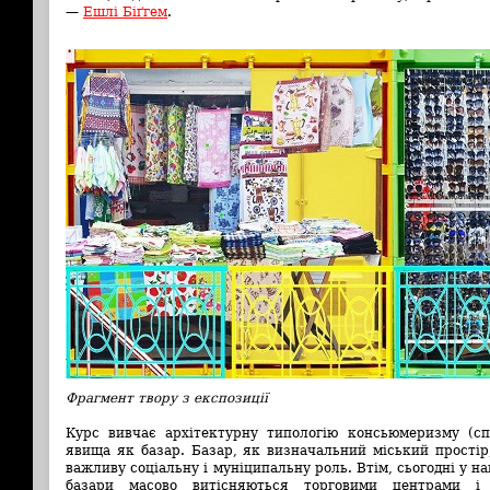
—
Ешлі Біґгем
.
Фрагмент твору з експозиції
Курс вивчає архітектурну типологію консьюмеризму (спо
явища як базар. Базар, як визначальний міський простір,
важливу соціальну і муніципальну роль. Втім, сьогодні у н
базари масово витісняються торговими центрами і 