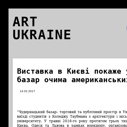
ART
UKRAINE
Виставка в Києві покаже 
базар очима американськи
14.02.2017
"Чудернацький базар: торговий та публічний простір в У
виїзді студентів з Коледжу Таубмана з архітектури і мі
університету. У травні 2016-го року протягом трьох ти
Києва, Одеси та Львова в рамках воркшопу, організов