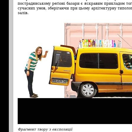
пострадянському регіоні базари є яскравим прикладом то
сучасних умов, зберігаючи при цьому архітектурну типологі
залів.
Фрагмент твору з експозиції