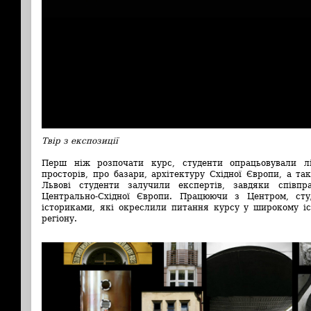
Твір з експозиції
Перш ніж розпочати курс, студенти опрацьовували лі
просторів, про базари, архітектуру Східної Європи, а т
Львові студенти залучили експертів, завдяки співпра
Центрально-Східної Європи. Працюючи з Центром, сту
істориками, які окреслили питання курсу у широкому іс
регіону.