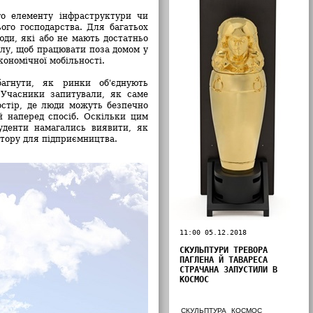
го елементу інфраструктури чи
ого господарства. Для багатьох
ди, які або не мають достатньо
алу, щоб працювати поза домом у
кономічної мобільності.
агнути, як ринки об'єднують
 Учасники запитували, як саме
стір, де люди можуть безпечно
й наперед спосіб. Оскільки цим
туденти намагались виявити, як
стору для підприємництва.
11:00 05.12.2018
СКУЛЬПТУРИ ТРЕВОРА
ПАГЛЕНА Й ТАВАРЕСА
СТРАЧАНА ЗАПУСТИЛИ В
КОСМОС
СКУЛЬПТУРА
КОСМОС