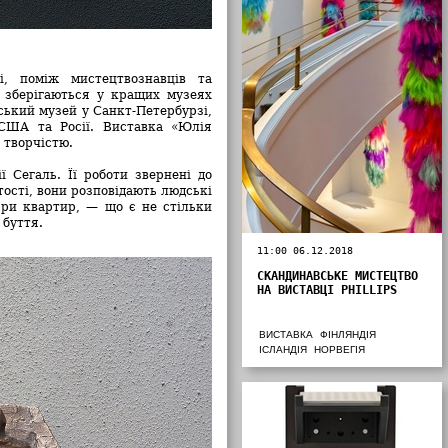
, поміж мистецтвознавців та
и зберігаються у кращих музеях
йський музей у Санкт-Петербурзі,
 США та Росії. Виставка «Юлія
 творчістю.
ї Сегаль. Її роботи звернені до
ості, вони розповідають людські
р’єри квартир, — що є не стільки
 буття.
11:00 06.12.2018
СКАНДИНАВСЬКЕ МИСТЕЦТВО
НА ВИСТАВЦІ PHILLIPS
ВИСТАВКА
ФІНЛЯНДІЯ
ІСЛАНДІЯ
НОРВЕГІЯ