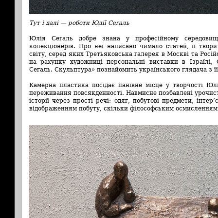
Тут і далі — роботи Юлії Сегаль
Юлія Сегаль добре знана у професійному середовищі
колекціонерів. Про неї написано чимало статей, її твор
світу, серед яких Третьяковська галерея в Москві та Росі
на рахунку художниці персональні виставки в Ізраїлі,
Сегаль. Скульптура» познайомить українського глядача з її
Камерна пластика посідає панівне місце у творчості Юлі
переживання повсякденності. Навмисне позбавлені урочист
історії через прості речі: одяг, побутові предмети, інте
відображенням побуту, скільки філософським осмисленням