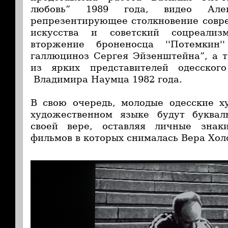
любовь” 1989 года, видео Алек
репрезентирующее столкновение совр
искусства и советский соцреализм
вторжение броненосца ''Потемкин'
галлюциноз Сергея Эйзенштейна”, а 
из ярких представителей одесског
Владимира Наумца 1982 года.
В свою очередь, молодые одесские х
художественном языке будут буквал
своей вере, оставляя личные знак
фильмов в которых снималась Вера Хол