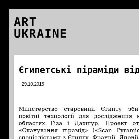
ART
UKRAINE
Єгипетські піраміди ві
29.10.2015
Міністерство старовини Єгипту зби
новітні технології для дослідження 
областях Гіза і Дахшур. Проект о
«Сканування пірамід» («Scan Pyrami
спеціалістами з Єгипту, Франції, Японії