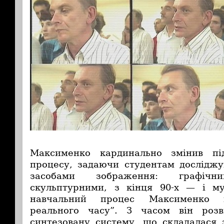
Максименко кардинально змінив пі
процесу, задаючи студентам досліджу
засобами зображення: графічни
скульптурними, з кінця 90-х — і му
навчальний процес Максименко н
реального часу”. З часом він роз
синтезовану систему, що складалася з