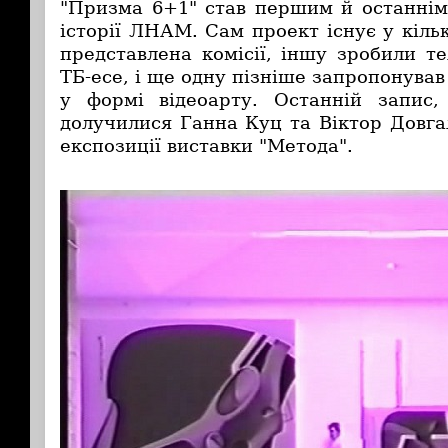
"Призма 6+1" став першим й останнім
історії ЛНАМ. Сам проект існує у кільк
представлена комісії, іншу зробили те
ТБ-есе, і ще одну пізніше запропонува
у формі відеоарту. Останній запис,
долучилися Ганна Куц та Віктор Довга
експозиції виставки "Метода".