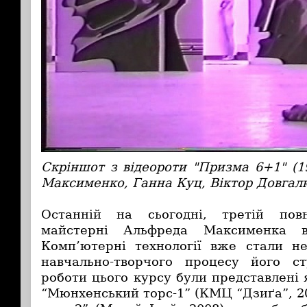
Скріншот з відеороти "Призма 6+1" (1
Максименко, Ганна Куц, Віктор Довгал
Останній на сьогодні, третій пов
майстерні Альфреда Максименка в
Комп’ютерні технології вже стали н
навчально-творчого процесу його ст
роботи цього курсу були представлені 
“Мюнхенський торс-1” (КМЦ “Дзиґа”, 2