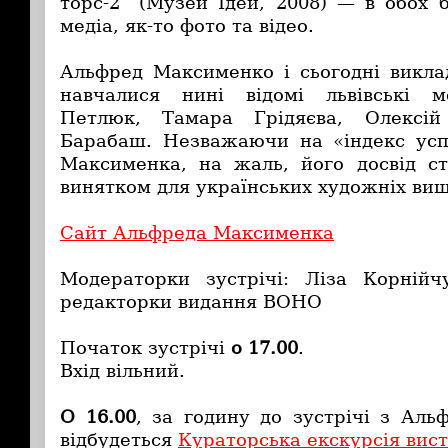
торс-2” (Музей Ідей, 2008) — в обох 
медіа, як-то фото та відео.
Альфред Максименко і сьогодні викл
навчалися нині відомі львівські ме
Петлюк, Тамара Грідяєва, Олексі
Барабаш. Незважаючи на «індекс усп
Максименка, на жаль, його досвід с
винятком для українських художніх виш
Сайт Альфреда Максименка
Модераторки зустрічі: Ліза Корній
редакторки видання ВОНО
Початок зустрічі
о 17.00
.
Вхід вільний.
О 16.00
, за годину до зустрічі з Ал
відбудеться
Кураторська екскурсія вис