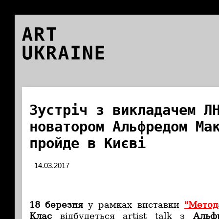
ART
UKRAINE
Зустріч з викладачем Л
новатором Альфредом Ма
пройде в Києві
14.03.2017
18 березня
у рамках виставки
"Метод
Клас
відбудеться artist talk з
Альф