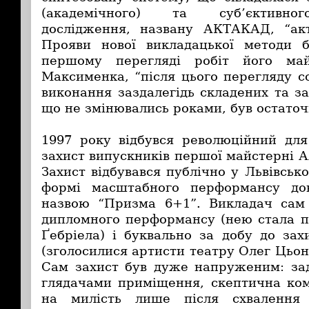
(академічного) та суб’єктивног
дослідження, названу АКТАКАД, “акт
Прояви нової викладацької методи 
першому перегляді робіт його май
Максименка, “після цього перегляду с
виконання заздалегідь складених та з
що не змінювались роками, був остаточ
1997 року відбувся революційний дл
захист випускників першої майстерні 
Захист відбувався публічно у Львівськ
формі масштабного перформансу дов
назвою “Призма 6+1”. Викладач сам 
дипломного перформансу (нею стала пі
Ґебріела) і буквально за добу до зах
(зголосилися артисти театру Олег Цьон
Сам захист був дуже напруженим: за
глядачами приміщення, скептична комі
на милість лише після схвалення 