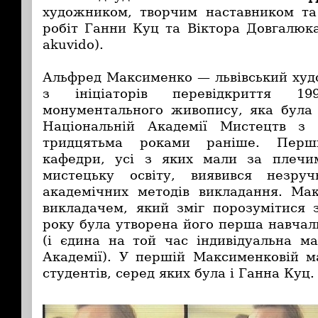
художником, творчим наставником та
робіт Ганни Куц та Віктора Довгалюка
akuvido).
Альфред Максименко — львівський худо
з ініціаторів перевідкриття 1
монументального живопису, яка була 
Національній Академії Мистецтв з 
тридцятьма роками раніше. Перши
кафедри, усі з яких мали за плечи
мистецьку освіту, виявився незру
академічних методів викладання. Ма
викладачем, який зміг порозумітися
року була утворена його перша навчал
(і єдина на той час індивідуальна ма
Академії). У першій Максименковій м
студентів, серед яких була і Ганна Куц.