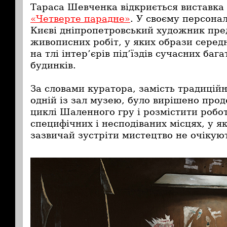
Тараса Шевченка відкриється виставк
«Четверте парадне»
. У своєму персона
Києві дніпропетровський художник пре
живописних робіт, у яких образи серед
на тлі інтер’єрів під’їздів сучасних ба
будинків.
За словами куратора, замість традицій
одній із зал музею, було вирішено про
циклі Шаленного гру і розмістити робо
специфічних і несподіваних місцях, у як
зазвичай зустріти мистецтво не очікую