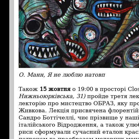
О. Манн, Я не люблю натовп
Також
15 жовтня
о 19:00
в просторі
Clo
Нижньоюрківська, 31)
пройде третя лек
лекторію про мистецтво ОБРАЗ, яку пр
Живкова. Лекція присвячена флоренті
Сандро Боттічеллі, чиє прізвище у наші
італійського Відродження, а також улюб
риси сформували сучасний еталон крас
патронам та праобразам модерних мец