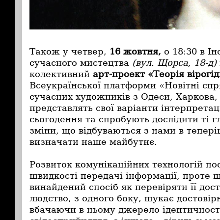
Також у четвер,
16 жовтня,
о 18:30 в І
сучасного мистецтва
(
вул. Щорса, 18-д
)
колективний
арт-проект «Теорія вірогід
Всеукраїнської платформи «Новітні спр
сучасних художників з Одеси, Харкова,
представлять свої варіанти інтерпретац
сьогодення та спробують дослідити ті г
зміни, що відбуваються з нами в тепері
визначати наше майбутнє.
Розвиток комунікаційних технологій по
швидкості передачі інформації, проте щ
винайдений спосіб як перевіряти її дост
людство, з одного боку, шукає достовір
вбачаючи в ньому джерело ідентичності