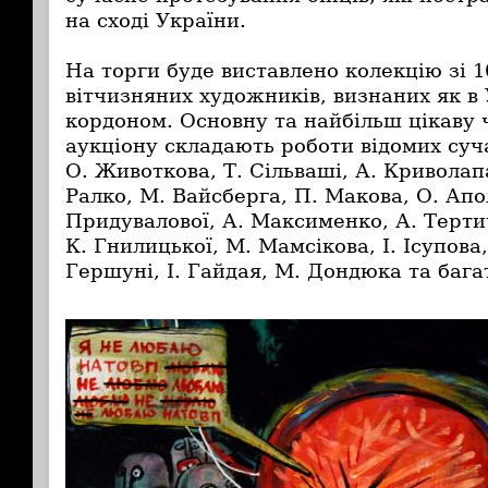
на сході України.
На торги буде виставлено колекцію зі 1
вітчизняних художників, визнаних як в У
кордоном. Основну та найбільш цікаву 
аукціону складають роботи відомих суч
О. Животкова, Т. Сільваші, А. Криволапа
Ралко, М. Вайсберга, П. Макова, О. Апо
Придувалової, А. Максименко, А. Терти
К. Гнилицької, М. Мамсікова, І. Ісупова,
Гершуні, І. Гайдая, М. Дондюка та бага