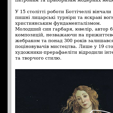
У 15 столітті роботи Боттічеллі вінчали
пишні лицарські турніри та яскраві вог
християнським фундаменталізмом.
Молодший син гарбаря, ювелір, автор б
композицій, незважаючи на прижиттєв
жебраком та понад 300 років залишавс
поціновувачів мистецтва.
Лише у 19 сто
художники-прерафаеліти відродили інте
та творчого стилю.