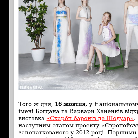
Того ж дня,
16 жовтня,
у Національному
імені Богдана та Варвари Ханенків відк
виставка
«Скарби баронів де Шодуар»
.
наступним етапом проекту «Європейськ
започаткованого у 2012 році. Першими