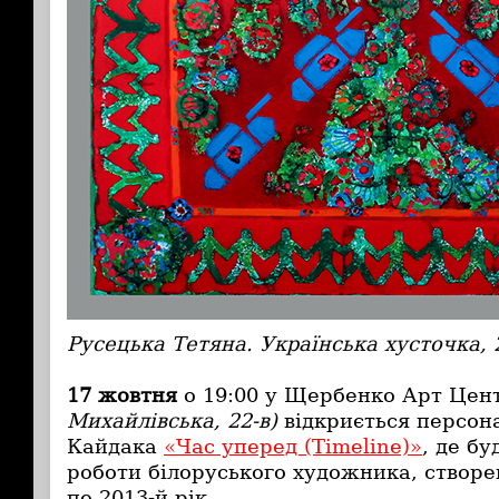
Русецька Тетяна. Українська хусточка, 
17 жовтня
о 19:00 у
Щербенко Арт Цен
Михайлівська, 22-в)
відкриється персон
Кайдака
«Час уперед (Timeline)»
, де б
роботи білоруського художника, створені
по 2013-й рік.