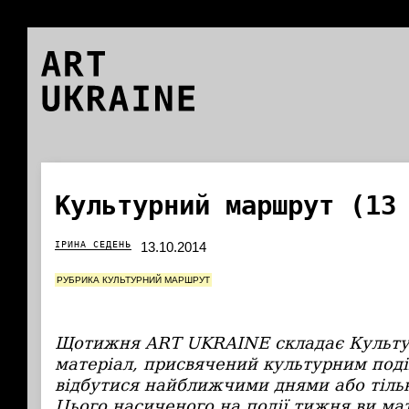
ART
UKRAINE
Культурний маршрут (13
ІРИНА СЕДЕНЬ
13.10.2014
РУБРИКА КУЛЬТУРНИЙ МАРШРУТ
Щотижня ART UKRAINE складає Культ
матеріал, присвячений культурним поді
відбутися найближчими днями або тіль
Ц
ього насиченого на події тижня ви ма