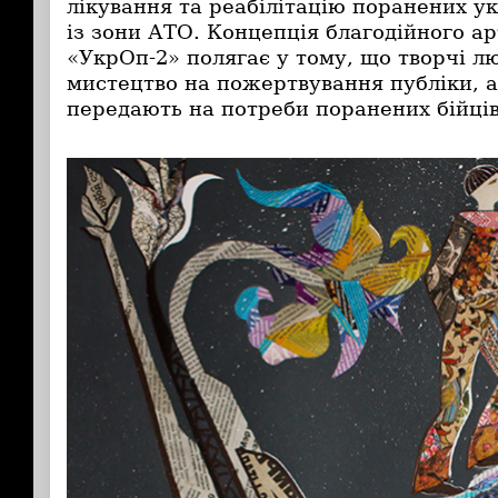
лікування та реабілітацію поранених ук
із зони АТО. Концепція благодійного а
«УкрОп-2» полягає у тому, що творчі л
мистецтво на пожертвування публіки, 
передають на потреби поранених бійців