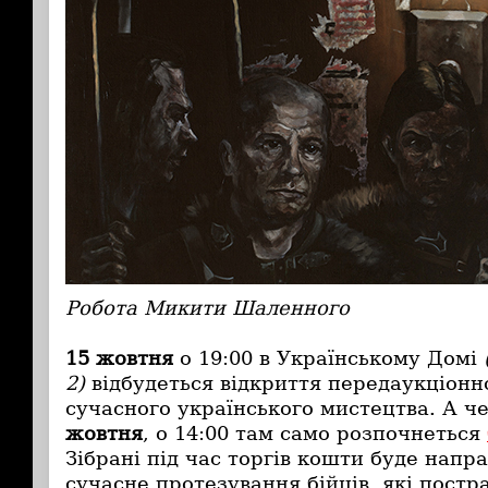
Робота Микити Шаленного
15 жовтня
о 19:00 в Українському Домі
2)
відбудеться відкриття передаукціонно
сучасного українського мистецтва. А че
жовтня
, о 14:00 там само розпочнеться
Зібрані під час торгів кошти буде напр
сучасне протезування бійців, які постр