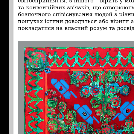
світосприйняття, з іншого – вірить у мо
та конвенційних зв’язків, що створюют
безпечного співіснування людей з різн
пошуках істини доводиться або вірити 
покладатися на власний розум та досвід