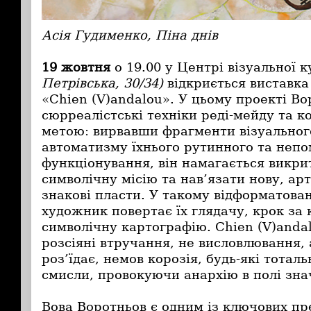
Асія Гудименко, Піна днів
19 жовтня
о 19.00 у Центрі візуальної 
Петрівська, 30/34)
відкриється виставка
«Chien (V)andalou». У цьому проекті В
сюрреалістські техніки реді-мейду та 
метою: вирвавши фрагменти візуальног
автоматизму їхнього рутинного та непо
функціонування, він намагається викри
символічну місію та нав’язати нову, а
знакові пласти. У такому відформатова
художник повертає їх глядачу, крок з
символічну картографію. Chien (V)andal
розсіяні втручання, не висловлювання,
роз’їдає, немов корозія, будь-які тотал
смисли, провокуючи анархію в полі зна
Вова Воротньов є одним із ключових пр