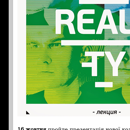
16 жовтня
пройде презентація нової ко