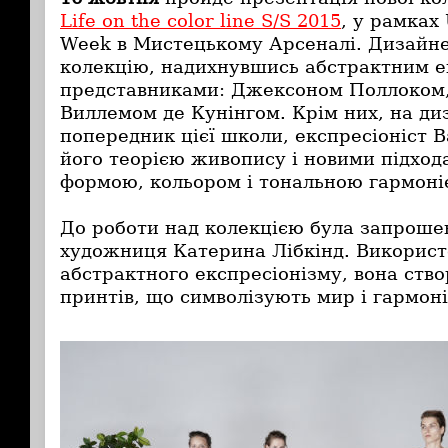
Life on the color line S/S 2015
, у рамках
Week в Мистецькому Арсеналі. Дизайн
колекцію, надихнувшись абстрактним ек
представниками: Джексоном Поллоком,
Виллемом де Кунінгом. Крім них, на д
попередник цієї школи, експресіоніст 
його теорією живопису і новими підхода
формою, кольором і тональною гармон
До роботи над колекцією була запроше
художниця Катерина Лібкінд. Викорис
абстрактного експресіонізму, вона ств
принтів, що символізують мир і гармон