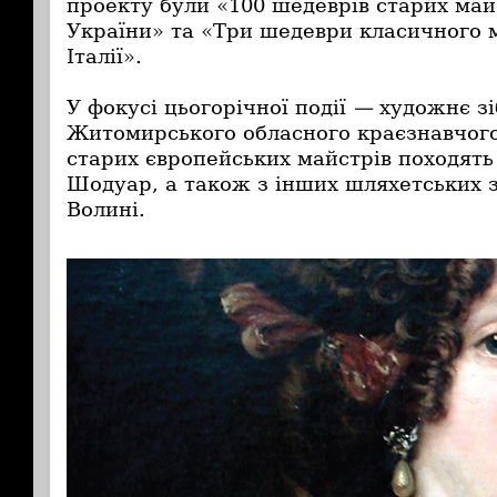
проекту були «100 шедеврів старих майс
України» та «Три шедеври класичного м
Італії».
У фокусі цьогорічної події
—
художнє зі
Житомирського обласного краєзнавчого
старих європейських майстрів походять 
Шодуар, а також з інших шляхетських з
Волині.