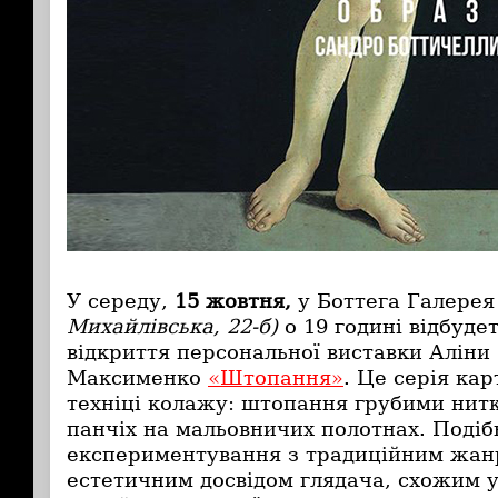
У середу,
15 жовтня,
у Боттега Галере
Михайлівська, 22-б)
о 19 годині відбуде
відкриття персональної виставки Аліни
Максименко
«Штопання»
. Це серія кар
техніці колажу: штопання грубими нит
панчіх на мальовничих полотнах. Подіб
експериментування з традиційним жа
естетичним досвідом глядача, схожим у