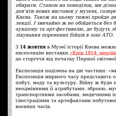
обирати.
Станом на понеділок, ми дізна
дев
’
яти нових виставок у музеях, галере
Києва. Також на цьому тижні пройде дв
лекції. І звичайно ж не обійдеться без 
аукціону та арт-фестивалю, де будуть 
лікування поренених бійців в зоні АТО.
З
14 жовтня
в Музеї історії Києва можн
експозицію виставки
«Київ 1914: мир/в
до сторіччя від початку Першої світової
Експозиція поділена на дві частини: «м
Експозиція мирного часу представить ос
побут, моду та культуру. Війну ж буде
неодмінними її атрибутами: зброєю, м
транспортними засобами, медичними і
ілюстраціями та артефактами побутово
воєнних часів.