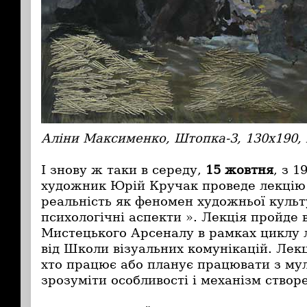
Аліни Максименко, Штопка-3, 130х190,
І знову ж таки в середу,
15 жовтня
, з 1
художник Юрій Кручак проведе лекцію
реальність як феномен художньої культу
психологічні аспекти ». Лекція пройде 
Мистецького Арсеналу в рамках циклу л
від Школи візуальних комунікацій. Лекц
хто працює або планує працювати з мул
зрозуміти особливості і механізм створ