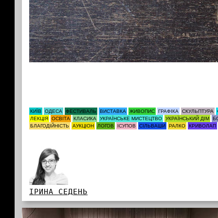
КИЇВ
ОДЕСА
ФЕСТИВАЛЬ
ВИСТАВКА
ЖИВОПИС
ГРАФІКА
СКУЛЬПТУРА
ЛЕКЦІЯ
ОСВІТА
КЛАСИКА
УКРАЇНСЬКЕ МИСТЕЦТВО
УКРАЇНСЬКИЙ ДІМ
Б
БЛАГОДІЙНІСТЬ
АУКЦІОН
ЛОГОВ
ІСУПОВ
СІЛЬВАШИ
РАЛКО
КРИВОЛАП
ІРИНА СЕДЕНЬ