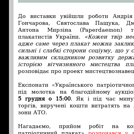
До виставки увійшли роботи Андрі
Гончарова, Святослава Пащука, Дм
Антона Мирзіна (Paperdaemon) 
плакатистів України.
«Кожен твір нес
адже саме через плакат можна заклика
сильні і слабкі сторони соціуму, що у 
важливим складником розвитку держа
історією вітчизняного мистецтва пл
розповідає про проект мистецтвознаве
Експонати «Українського патріотичног
під молотка на благодійному аукціо
5 грудня о 15:00
. Як і під час мину
торгів, виручені кошти витратять на 
зони АТО.
Нагадаємо, прийом робіт на кон
патріотичний плакат»
розпочався у 