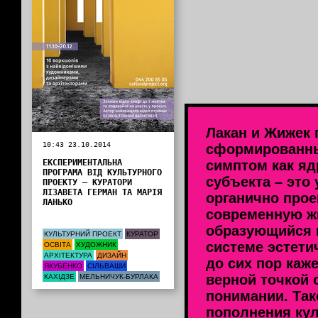
Лакан и Жижек
10:43 23.10.2014
сформированны
ЕКСПЕРИМЕНТАЛЬНА
симптом как яд
ПРОГРАМА ВІД КУЛЬТУРНОГО
субъекта – это
ПРОЕКТУ — КУРАТОРИ
ЛІЗАВЕТА ГЕРМАН ТА МАРІЯ
органично прое
ЛАНЬКО
современную ж
образующийся в
КУЛЬТУРНИЙ ПРОЕКТ
КУРАТОР
системе эстети
ОСВІТА
ХУДОЖНИК
АРХІТЕКТУРА
ДИЗАЙН
до сих пор каж
ЯКУБЕНКО
СІЛЬВАШИ
верной точкой 
КАХІДЗЕ
МЕЛЬНИЧУК-БУРЛАКА
понимании. Так
пополнения кул