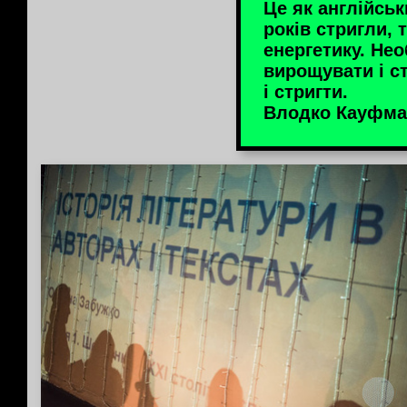
Це як англійськ
років стригли, т
енергетику. Нео
вирощувати і с
і стригти.
Влодко Кауфма