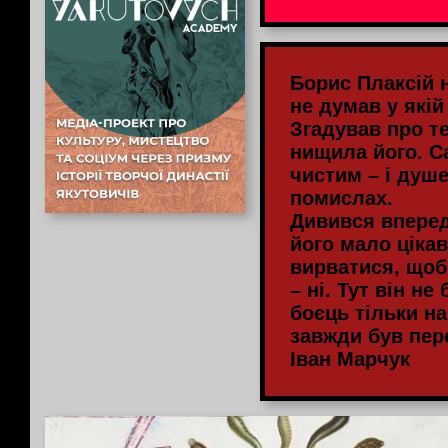
Борис Плаксій н
не думав у якій 
Згадував про т
нищила його. С
чистим – і душе
помислах.
Дивився вперед
його мало ціка
вирватися, щоб
– ні. Тут він не
боєць тільки на
завжди був пе
Іван Марчук