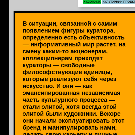
ХУДОЖНИК
КУЛЬТУРНИЙ ПРОЕК
В ситуации, связанной с самим
появлением фигуры куратора,
определенно есть объективность
— информативный мир растет, на
смену каким-то акционерам,
коллекционерам приходят
кураторы — свободные
философствующие единицы,
которые реализуют себя через
искусство. И они — как
эмансипированная независимая
часть культурного процесса —
стали элитой, хотя всегда этой
элитой были художники. Вскоре
они начали эксплуатировать этот
бренд и манипулировать нами,
делать свою карьеру и личные