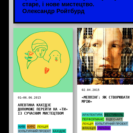
старе, і нове мистецтво.
Олександр Ройтбурд
02.04.2015
«МЕППІНГ: ЯК СТВОРЮВАТИ
01—06.06.2015
МРІЮ»
АЛЕВТИНА КАХІДЗЕ
ДОПОМОЖЕ ПЕРЕЙТИ НА «ТИ»
ІЗ СУЧАСНИМ МИСТЕЦТВОМ
АРХІТЕКТУРА
ФЕСТИВАЛЬ
ПЕРФОРМАНС
ВІДЕО-АРТ
ЛЕКЦІЯ
КУЛЬТУРНИЙ ПРОЕКТ
КИЇВ
КУРС
ЛЕКЦІЯ
ФРАНЦІЯ
УКРАЇНА
КУЛЬТУРНИЙ ПРОЕКТ
КАХІДЗЕ