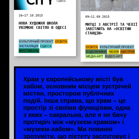
16—17.10.2015
09—11.09.2015
НОВА ХУДОЖНЯ ШКОЛА
МИТЦІ З АВСТРІЇ ТА ЧЕХІЇ
УВІМКНЕ СВІТЛО В ОДЕСІ
ЗАВІТАЮТЬ НА «ОСВІТНЮ
СТАНЦІЮ»
КУЛЬТУРНИЙ ПРОЕКТ
ОСВІТА
ІНСТАЛЯЦІЯ
ОДЕСА
ОСВІТА
КУЛЬТУРНИЙ ПРОЕКТ
ФЕСТИВАЛЬ
ХУДОЖНИКИ:
ЧЕХІЯ
АВСТРІЯ
МЕДІА-АРТ
ВІДЕО-АРТ
Храм у європейському місті був
хабом, основним місцем зустрічей
містян, простором публічних
подій. Інша справа, що храм – це
простір зі своїми функціями, одна
з яких – сакральна, але я не бачу
протиріч між «музеєм-храмом» і
«музеєм-хабом». Ми повинні
зрозуміти, що пієтету заслуговує і