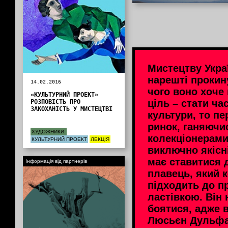
Мистецтву Укра
нарешті прокин
14.02.2016
чого воно хоче
«КУЛЬТУРНИЙ ПРОЕКТ»
ціль – стати ча
РОЗПОВІСТЬ ПРО
ЗАКОХАНІСТЬ У МИСТЕЦТВІ
культури, то п
ринок, ганяючи
ХУДОЖНИКИ:
колекціонерами
КУЛЬТУРНИЙ ПРОЕКТ
ЛЕКЦІЯ
виключно якісн
має ставитися 
Інформація від партнерів
плавець, який 
підходить до пр
ластівкою. Він
боятися, адже ві
Люсьєн Дульф